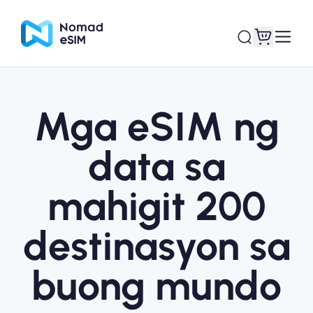
Mga eSIM ng
Mag-log In / Mag-
Ang aking
sign Up
mga esim
data sa
mahigit 200
Mga Plano sa Tindahan
destinasyon sa
buong mundo
Tungkol sa eSIM