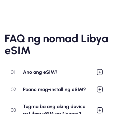
FAQ ng nomad Libya
eSIM
01
Ano ang eSIM?
02
Paano mag-install ng eSIM?
Tugma ba ang aking device
03
sa Libya eSIM ng Nomad?