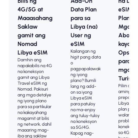
Bilis ng
Add-On
na Lib
4G/5G at
Data Plan
eSIM
Maaasahang
para sa
Plan -
Saklaw
Libya (na)
Mga
gamit ang
User ng
Abot-
Nomad
eSIM
kayang
Kailangan ng
Libya eSIM
Opsyo
higit pang data
Damhin ang
para s
o
napakabilis na 4G
pagpapalawak
mga
na koneksyon
ng iyong
gamit ang Libya
Turista
plano? Bumili
Travel eSIM ng
Piliin ang
lang ng add-
Nomad. Pakisuri
aming m
on sa iyong
ang mga detalye
prepaid n
Libya eSIM
ng iyong plano
Libya eSI
para patuloy
para sa partikular
plan para
na ma-enjoy
na kakayahang
walang
ang tuluy-tuloy
magamit at bilis
problem
na koneksyon
ng network, dahil
koneksyo
sa 5G/4G.
maaaring mag-
sa 4G/5G 
Kapag nag-
iba ang saklaw