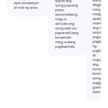
buong .
expire ang
ayon sa lokasyon
Magbaya
iyong paunang
at oras ng araw.
nang
plano,
maaga
awtomatikong
upang
mag-a-
maiwasa
activate ang
ang mga
iyong add-on-
sorpresa 
papanatili kang
pagsingil
konektado
pagkatap
nang walang
ng
pagkaantala.
paglalak
at
mapanatil
ang
kumpleto
kontrol sa
iyong
paggamit
gastos ng
data.