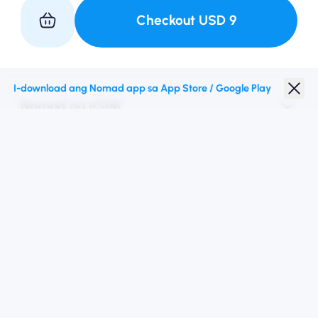
Checkout
USD
9
Kasosyo sa Amin
I-download ang Nomad app sa App Store / Google Play
Nomad na eSIM
Diskwento para Estudyante
Mga Nangungunang Patutunguhan
Sundan Kami