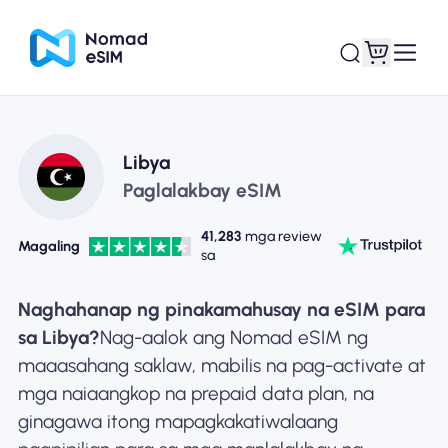
Mag-log In / Mag-
Ang aking
Libya
sign Up
mga esim
Paglalakbay eSIM
41,283
mga review
Magaling
sa
Mga Plano sa Tindahan
Naghahanap ng pinakamahusay na eSIM para
sa Libya?
Nag-aalok ang Nomad eSIM ng
maaasahang saklaw, mabilis na pag-activate at
mga naiaangkop na prepaid data plan, na
Tungkol sa eSIM
ginagawa itong mapagkakatiwalaang