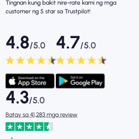
Tingnan kung bakit nire-rate kami ng mga
customer ng 5 star sa Trustpilot!
4.8
4.7
/5.0
/5.0
4.3
/5.0
Batay sa 41,283 mga review