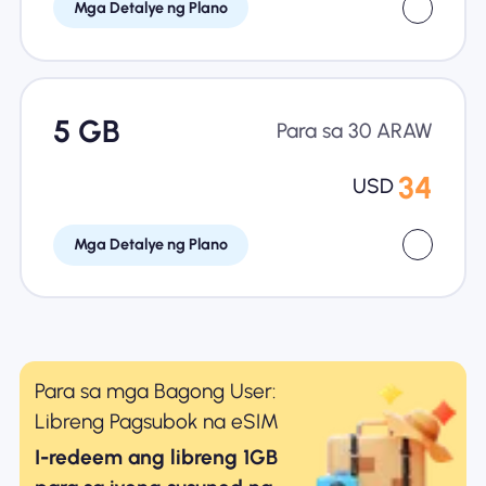
Mga Detalye ng Plano
5 GB
Para sa 30 ARAW
34
USD
Mga Detalye ng Plano
Para sa mga Bagong User:
Libreng Pagsubok na eSIM
I-redeem ang libreng 1GB