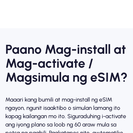
Paano Mag-install at
Mag-activate /
Magsimula ng eSIM?
Maaari kang bumili at mag-install ng eSIM
ngayon, ngunit isaaktibo o simulan lamang ito
kapag kailangan mo ito. Siguraduhing i-activate
ang iyong plano sa loob ng 60 araw mula sa
petsa ng pagbili. Pagkatapos nito, awtomatiko