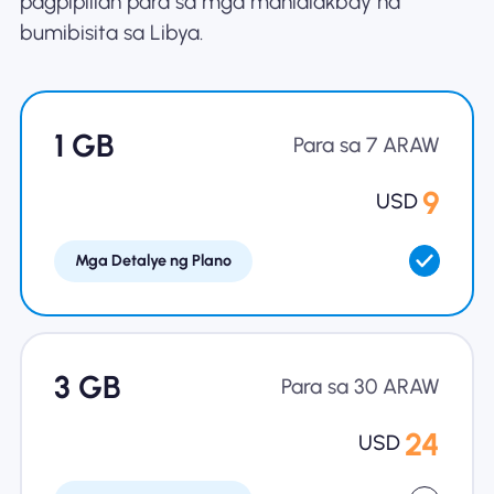
pagpipilian para sa mga manlalakbay na
bumibisita sa Libya.
Bakit Nomad ESIM
1 GB
Gamit ang isang ESIM
Para sa 7 ARAW
9
USD
Para sa Negosyo
Mga Detalye ng Plano
3 GB
Para sa 30 ARAW
24
USD