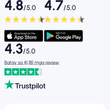
4.8
4.7
/5.0
/5.0
4.3
/5.0
Batay sa 41,181 mga review