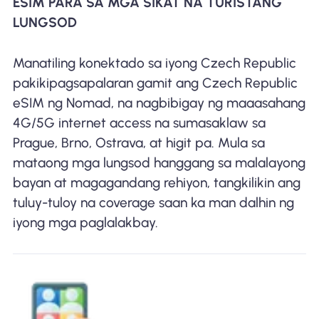
ESIM PARA SA MGA SIKAT NA TURISTANG
LUNGSOD
Manatiling konektado sa iyong Czech Republic
pakikipagsapalaran gamit ang Czech Republic
eSIM ng Nomad, na nagbibigay ng maaasahang
4G/5G internet access na sumasaklaw sa
Prague, Brno, Ostrava, at higit pa. Mula sa
mataong mga lungsod hanggang sa malalayong
bayan at magagandang rehiyon, tangkilikin ang
tuluy-tuloy na coverage saan ka man dalhin ng
iyong mga paglalakbay.