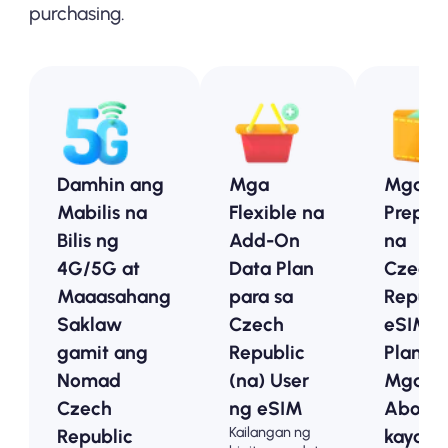
purchasing.
Damhin ang
Mga
Mga
Mabilis na
Flexible na
Prepai
Bilis ng
Add-On
na
4G/5G at
Data Plan
Czech
Maaasahang
para sa
Republ
Saklaw
Czech
eSIM
gamit ang
Republic
Plan -
Nomad
(na) User
Mga
Czech
ng eSIM
Abot-
Kailangan ng
Republic
kayang