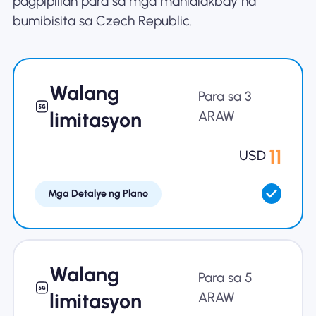
pagpipilian para sa mga manlalakbay na
bumibisita sa Czech Republic.
Bakit Nomad ESIM
Walang
Gamit ang isang ESIM
Para sa 3
limitasyon
ARAW
Para sa Negosyo
11
USD
Mga Detalye ng Plano
Walang
Para sa 5
limitasyon
ARAW