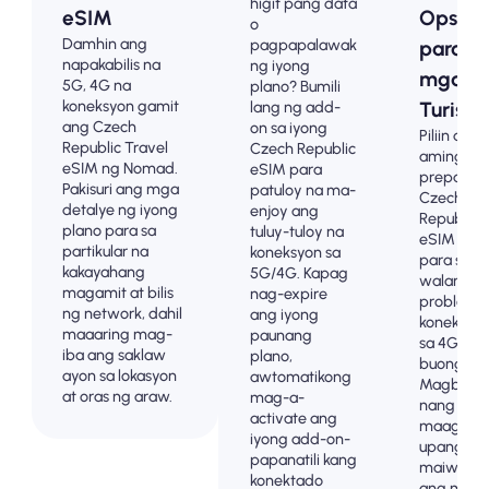
higit pang data
eSIM
Opsyo
o
Damhin ang
pagpapalawak
para s
napakabilis na
ng iyong
mga
5G, 4G na
plano? Bumili
koneksyon gamit
lang ng add-
Turista
ang Czech
on sa iyong
Piliin ang
Republic Travel
Czech Republic
aming m
eSIM ng Nomad.
eSIM para
prepaid n
Pakisuri ang mga
patuloy na ma-
Czech
detalye ng iyong
enjoy ang
Republic
plano para sa
tuluy-tuloy na
eSIM pla
partikular na
koneksyon sa
para sa
kakayahang
5G/4G. Kapag
walang
magamit at bilis
nag-expire
problem
ng network, dahil
ang iyong
koneksyo
maaaring mag-
paunang
sa 4G/5G 
iba ang saklaw
plano,
buong .
ayon sa lokasyon
awtomatikong
Magbaya
at oras ng araw.
mag-a-
nang
activate ang
maaga
iyong add-on-
upang
papanatili kang
maiwasa
konektado
ang mga