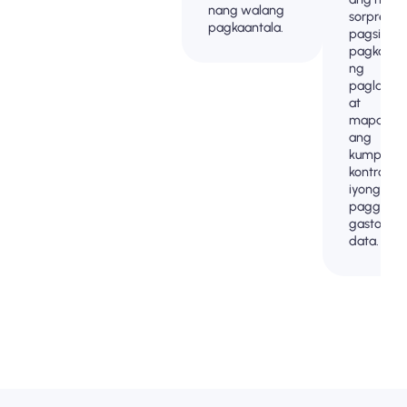
nang walang
sorpresa 
pagkaantala.
pagsingil
pagkatap
ng
paglalak
at
mapanatil
ang
kumpleto
kontrol sa
iyong
paggamit
gastos ng
data.