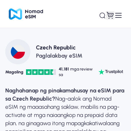
Mag-log In / Mag-
Ang aking
Czech Republic
sign Up
mga esim
Paglalakbay eSIM
41,181
mga review
Magaling
sa
Mga Plano sa Tindahan
Naghahanap ng pinakamahusay na eSIM para
sa Czech Republic?
Nag-aalok ang Nomad
eSIM ng maaasahang saklaw, mabilis na pag-
activate at mga naiaangkop na prepaid data
Tungkol sa eSIM
plan, na ginagawa itong mapagkakatiwalaang