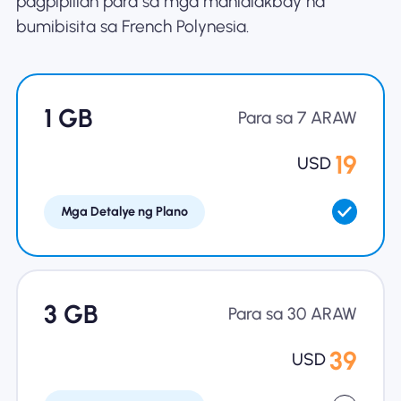
pagpipilian para sa mga manlalakbay na
bumibisita sa French Polynesia.
Bakit Nomad ESIM
1 GB
Gamit ang isang ESIM
Para sa 7 ARAW
19
USD
Para sa Negosyo
Mga Detalye ng Plano
3 GB
Para sa 30 ARAW
39
USD