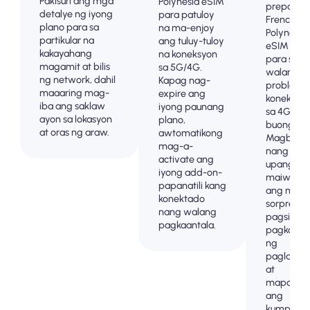
Pakisuri ang mga
Polynesia eSIM
prepaid n
detalye ng iyong
para patuloy
French
plano para sa
na ma-enjoy
Polynesia
partikular na
ang tuluy-tuloy
eSIM pla
kakayahang
na koneksyon
para sa
magamit at bilis
sa 5G/4G.
walang
ng network, dahil
Kapag nag-
problem
maaaring mag-
expire ang
koneksyo
iba ang saklaw
iyong paunang
sa 4G/5G 
ayon sa lokasyon
plano,
buong .
at oras ng araw.
awtomatikong
Magbaya
mag-a-
nang ma
activate ang
upang
iyong add-on-
maiwasa
papanatili kang
ang mga
konektado
sorpresa 
nang walang
pagsingil
pagkaantala.
pagkatap
ng
paglalak
at
mapanatil
ang
kumpleto