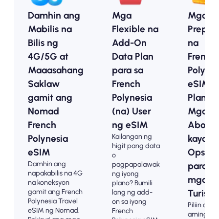
Damhin ang
Mga
Mga
Mabilis na
Flexible na
Prepai
Bilis ng
Add-On
na
4G/5G at
Data Plan
French
Maaasahang
para sa
Polynes
Saklaw
French
eSIM
gamit ang
Polynesia
Plan -
Nomad
(na) User
Mga
French
ng eSIM
Abot-
Kailangan ng
Polynesia
kayang
higit pang data
eSIM
Opsyo
o
Damhin ang
pagpapalawak
para s
napakabilis na 4G
ng iyong
mga
na koneksyon
plano? Bumili
gamit ang French
lang ng add-
Turista
Polynesia Travel
on sa iyong
Piliin ang
eSIM ng Nomad.
French
aming m