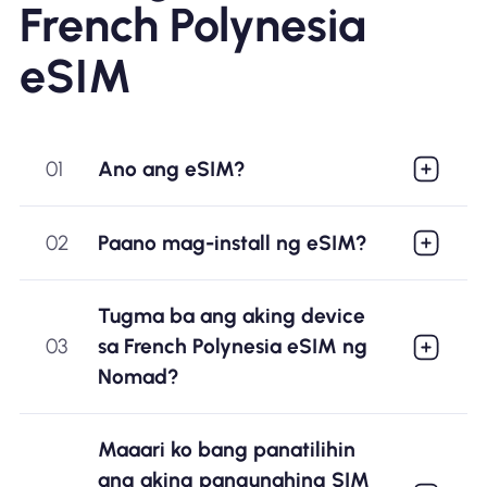
French Polynesia
eSIM
01
Ano ang eSIM?
02
Paano mag-install ng eSIM?
Tugma ba ang aking device
03
sa French Polynesia eSIM ng
Nomad?
Maaari ko bang panatilihin
ang aking pangunahing SIM