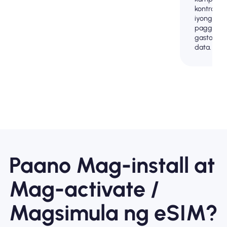
kontrol sa
iyong
paggamit
gastos ng
data.
Paano Mag-install at
Mag-activate /
Magsimula ng eSIM?