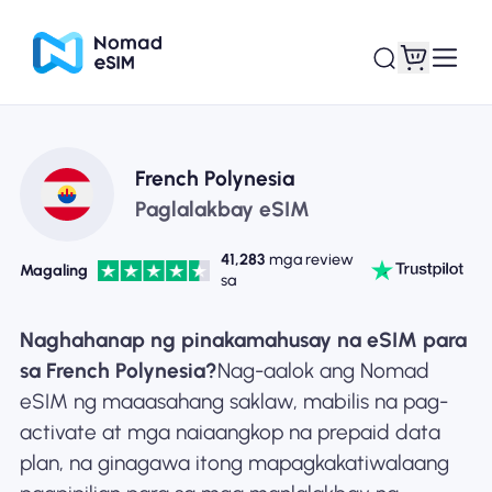
Mag-log In / Mag-
Ang aking
French Polynesia
sign Up
mga esim
Paglalakbay eSIM
41,283
mga review
Magaling
sa
Mga Plano sa Tindahan
Naghahanap ng pinakamahusay na eSIM para
sa French Polynesia?
Nag-aalok ang Nomad
eSIM ng maaasahang saklaw, mabilis na pag-
activate at mga naiaangkop na prepaid data
Tungkol sa eSIM
plan, na ginagawa itong mapagkakatiwalaang