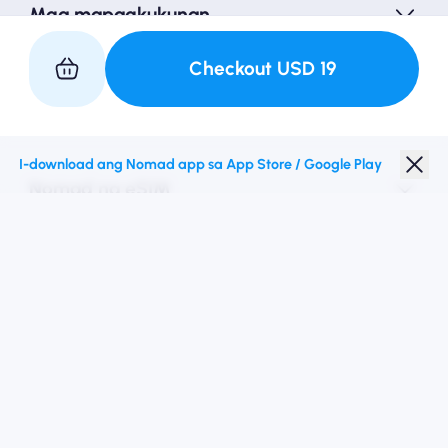
Mga mapagkukunan
Checkout
USD
19
Kasosyo sa Amin
I-download ang Nomad app sa App Store / Google Play
Nomad na eSIM
Diskwento para Estudyante
Mga Nangungunang Patutunguhan