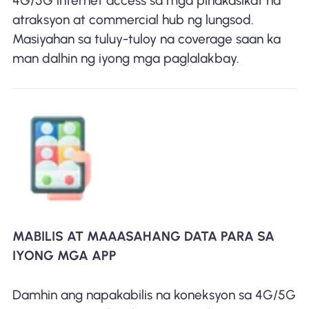
4G/5G internet access sa mga pinakasikat na
atraksyon at commercial hub ng lungsod.
Masiyahan sa tuluy-tuloy na coverage saan ka
man dalhin ng iyong mga paglalakbay.
MABILIS AT MAAASAHANG DATA PARA SA
IYONG MGA APP
Damhin ang napakabilis na koneksyon sa 4G/5G