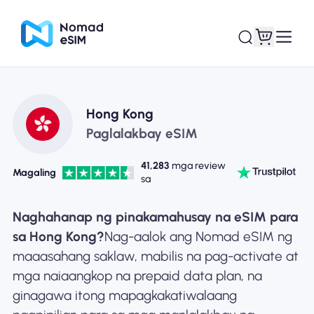
Mag-log In / Mag-
Ang aking
Hong Kong
sign Up
mga esim
Paglalakbay eSIM
41,283
mga review
Magaling
sa
Mga Plano sa Tindahan
Naghahanap ng pinakamahusay na eSIM para
sa Hong Kong?
Nag-aalok ang Nomad eSIM ng
maaasahang saklaw, mabilis na pag-activate at
mga naiaangkop na prepaid data plan, na
Tungkol sa eSIM
ginagawa itong mapagkakatiwalaang