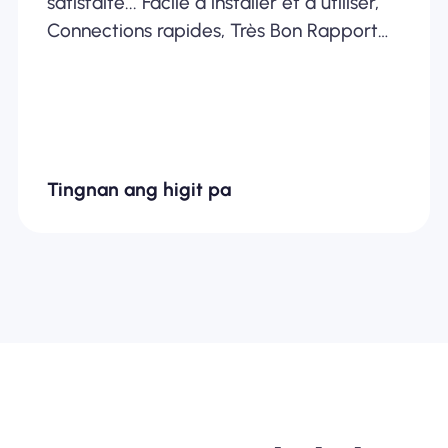
satisfaite... Facile à installer et à utiliser,
Connections rapides, Très Bon Rapport
Qualité /Prix... Je recommande
fortement
Tingnan ang higit pa