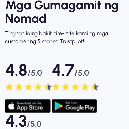
Mga Gumagamit ng
Nomad
Tingnan kung bakit nire-rate kami ng mga
customer ng 5 star sa Trustpilot!
4.8
4.7
/5.0
/5.0
4.3
/5.0