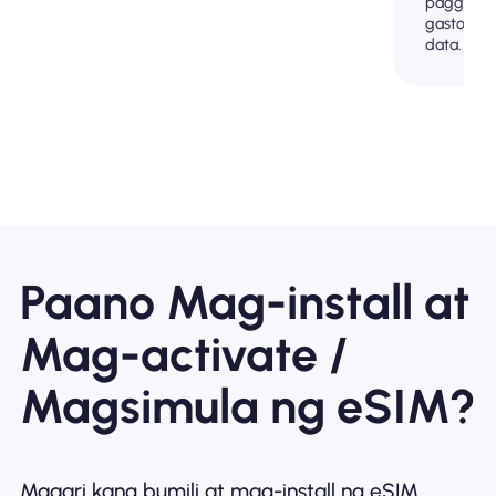
paggamit
gastos ng
data.
Paano Mag-install at
Mag-activate /
Magsimula ng eSIM?
Maaari kang bumili at mag-install ng eSIM