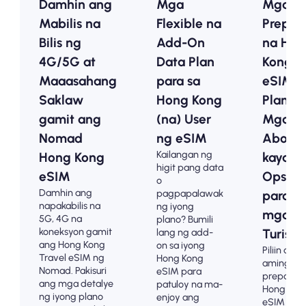
Damhin ang
Mga
Mga
Mabilis na
Flexible na
Prepai
Bilis ng
Add-On
na Hon
4G/5G at
Data Plan
Kong
Maaasahang
para sa
eSIM
Saklaw
Hong Kong
Plan -
gamit ang
(na) User
Mga
Nomad
ng eSIM
Abot-
Kailangan ng
Hong Kong
kayang
higit pang data
eSIM
Opsyo
o
Damhin ang
pagpapalawak
para s
napakabilis na
ng iyong
mga
5G, 4G na
plano? Bumili
koneksyon gamit
lang ng add-
Turista
ang Hong Kong
on sa iyong
Piliin ang
Travel eSIM ng
Hong Kong
aming m
Nomad. Pakisuri
eSIM para
prepaid n
ang mga detalye
patuloy na ma-
Hong Kon
ng iyong plano
enjoy ang
eSIM pla