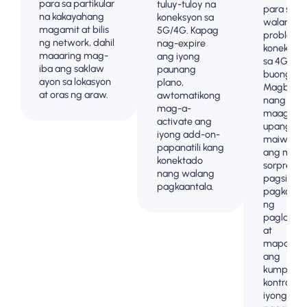
para sa partikular
tuluy-tuloy na
para sa
na kakayahang
koneksyon sa
walang
magamit at bilis
5G/4G. Kapag
problem
ng network, dahil
nag-expire
koneksyo
maaaring mag-
ang iyong
sa 4G/5G 
iba ang saklaw
paunang
buong .
ayon sa lokasyon
plano,
Magbaya
at oras ng araw.
awtomatikong
nang
mag-a-
maaga
activate ang
upang
iyong add-on-
maiwasa
papanatili kang
ang mga
konektado
sorpresa 
nang walang
pagsingil
pagkaantala.
pagkatap
ng
paglalak
at
mapanatil
ang
kumpleto
kontrol sa
iyong