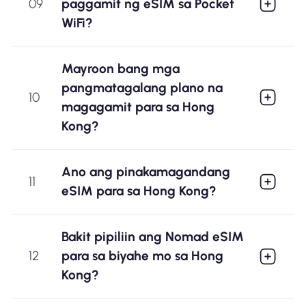
09
paggamit ng eSIM sa Pocket
WiFi?
Mayroon bang mga
pangmatagalang plano na
10
magagamit para sa Hong
Kong?
Ano ang pinakamagandang
11
eSIM para sa Hong Kong?
Bakit pipiliin ang Nomad eSIM
12
para sa biyahe mo sa Hong
Kong?