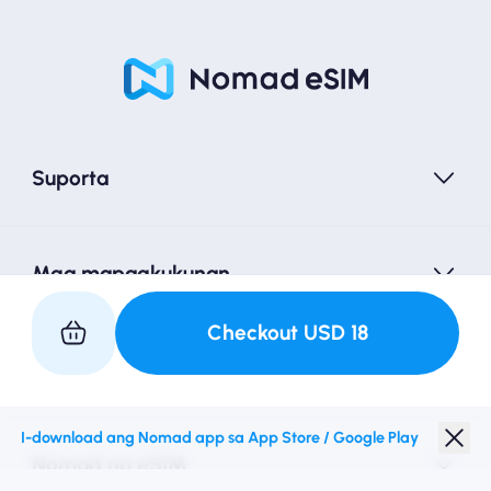
Suporta
Mga mapagkukunan
Checkout
USD
18
Kasosyo sa Amin
I-download ang Nomad app sa App Store / Google Play
Nomad na eSIM