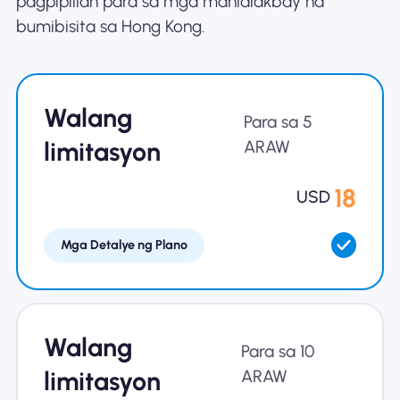
pagpipilian para sa mga manlalakbay na
bumibisita sa Hong Kong.
Bakit Nomad ESIM
Walang
Gamit ang isang ESIM
Para sa 5
limitasyon
ARAW
Para sa Negosyo
18
USD
Mga Detalye ng Plano
Walang
Para sa 10
limitasyon
ARAW