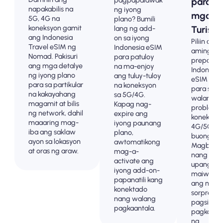
pagpapalawak
para s
napakabilis na
ng iyong
mga
5G, 4G na
plano? Bumili
koneksyon gamit
lang ng add-
Turista
ang Indonesia
on sa iyong
Piliin ang
Travel eSIM ng
Indonesia eSIM
aming m
Nomad. Pakisuri
para patuloy
prepaid n
ang mga detalye
na ma-enjoy
Indonesia
ng iyong plano
ang tuluy-tuloy
eSIM pla
para sa partikular
na koneksyon
para sa
na kakayahang
sa 5G/4G.
walang
magamit at bilis
Kapag nag-
problem
ng network, dahil
expire ang
koneksyon
maaaring mag-
iyong paunang
4G/5G sa
iba ang saklaw
plano,
buong .
ayon sa lokasyon
awtomatikong
Magbaya
at oras ng araw.
mag-a-
nang ma
activate ang
upang
iyong add-on-
maiwasa
papanatili kang
ang mga
konektado
sorpresa 
nang walang
pagsingil
pagkaantala.
pagkatap
ng