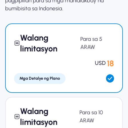
pagpipilian para sa mga manlalakbay na
bumibisita sa Indonesia.
Bakit Nomad ESIM
Walang
Gamit ang isang ESIM
Para sa 5
limitasyon
ARAW
Para sa Negosyo
18
USD
Mga Detalye ng Plano
Walang
Para sa 10
limitasyon
ARAW