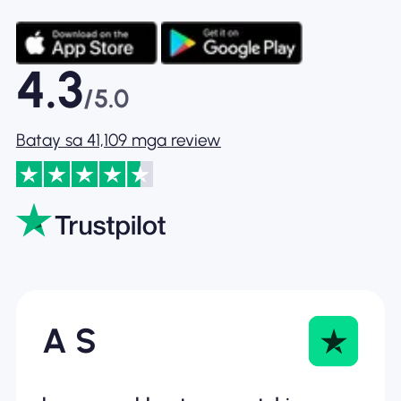
4.3
/5.0
Batay sa 41,109 mga review
A S