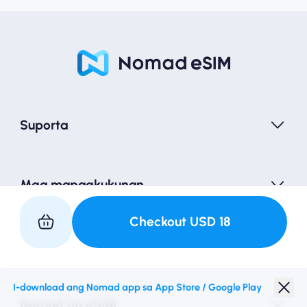
Suporta
Mga mapagkukunan
Checkout
USD
18
Kasosyo sa Amin
I-download ang Nomad app sa App Store / Google Play
Nomad na eSIM