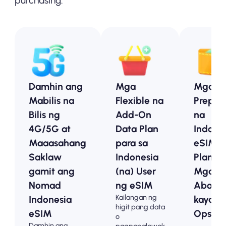
purchasing.
Damhin ang
Mga
Mga
Mabilis na
Flexible na
Prepai
Bilis ng
Add-On
na
4G/5G at
Data Plan
Indone
Maaasahang
para sa
eSIM
Saklaw
Indonesia
Plan -
gamit ang
(na) User
Mga
Nomad
ng eSIM
Abot-
Kailangan ng
Indonesia
kayang
higit pang data
eSIM
Opsyo
o
Damhin ang