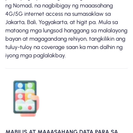
ng Nomad, na nagbibigay ng maaasahang
4G/5G internet access na sumasaklaw sa
Jakarta, Bali, Yogyakarta, at higit pa. Mula sa
mataong mga lungsod hanggang sa malalayong
bayan at magagandang rehiyon, tangkilikin ang
tuluy-tuloy na coverage saan ka man dalhin ng
iyong mga paglalakbay.
MABILIS AT MAAASAHANG DATA PARA SA