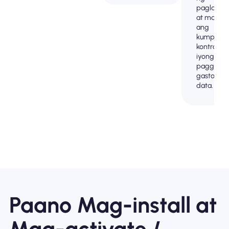
paglalak
at mapana
ang
kumpleto
kontrol sa
iyong
paggamit
gastos ng
data.
Paano Mag-install at