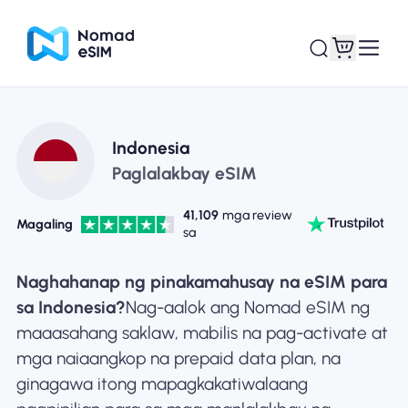
Mag-log In / Mag-
Ang aking
Indonesia
sign Up
mga esim
Paglalakbay eSIM
41,109
mga review
Magaling
sa
Mga Plano sa Tindahan
Naghahanap ng pinakamahusay na eSIM para
sa Indonesia?
Nag-aalok ang Nomad eSIM ng
maaasahang saklaw, mabilis na pag-activate at
mga naiaangkop na prepaid data plan, na
Tungkol sa eSIM
ginagawa itong mapagkakatiwalaang