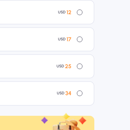
12
USD
17
USD
25
USD
34
USD