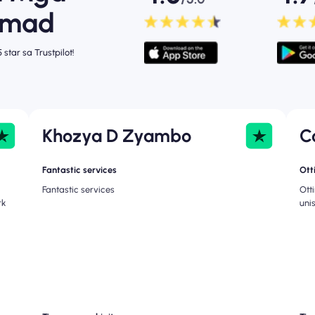
omad
star sa Trustpilot!
Khozya D Zyambo
C
Fantastic services
Ott
Fantastic services
Ott
rk
uni