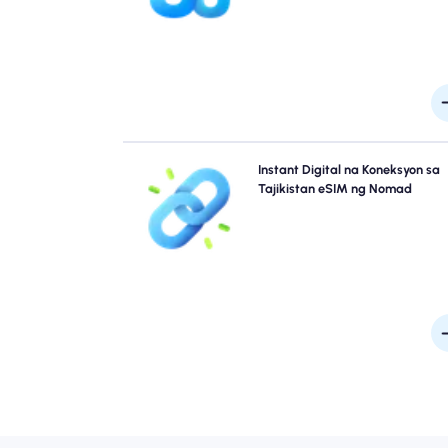
maaaring mag-iba ang saklaw ayon sa lokasyo
oras ng a
Laktawan ang mga pila at kalimutan ang mga pisika
Instant Digital na Koneksyon sa
SIM. I-activate kaagad ang iyong Nomad Tajiki
Tajikistan eSIM ng Nomad
eSIM mula sa iyong device para sa mabili
koneksyon sa 4G/5G. Mag-online sa sandaling duma
ka sa airport nang walang anumang aba
pagkaant