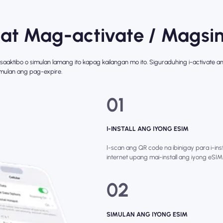
 at Mag-activate / Magsi
isaaktibo o simulan lamang ito kapag kailangan mo ito. Siguraduhing i-activate 
simulan ang pag-expire.
01
I-INSTALL ANG IYONG ESIM
I-scan ang QR code na ibinigay para i-in
internet upang mai-install ang iyong eSI
02
SIMULAN ANG IYONG ESIM