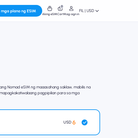
0
FIL | USD
 mga plano ng ESIM
Aking eSIM
Cart
Mag-sign in
 ang Nomad eSIM ng maaasahang saklaw, mabilis na
 mapagkakatiwalaang pagpipilian para sa mga
6
USD