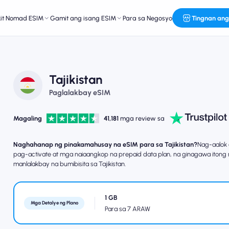
kit Nomad ESIM
Gamit ang isang ESIM
Para sa Negosyo
Tingnan ang
Tajikistan
Paglalakbay eSIM
Magaling
41,181
mga review sa
Naghahanap ng pinakamahusay na eSIM para sa Tajikistan?
Nag-aalok
pag-activate at mga naiaangkop na prepaid data plan, na ginagawa itong
manlalakbay na bumibisita sa Tajikistan.
1 GB
Mga Detalye ng Plano
Para sa 7 ARAW