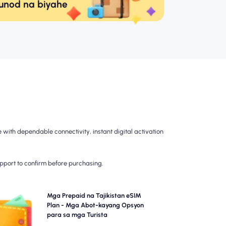
sunod na biyahe
with dependable connectivity, instant digital activation
upport to confirm before purchasing.
Piliin ang aming mga prepaid na Tajikistan eSIM plan
Mga Prepaid na Tajikistan eSIM
para sa walang problemang koneksyon sa 4G/5G sa
Plan - Mga Abot-kayang Opsyon
ong . Magbayad nang maaga upang maiwasan ang
para sa mga Turista
 sorpresa sa pagsingil pagkatapos ng paglalakbay