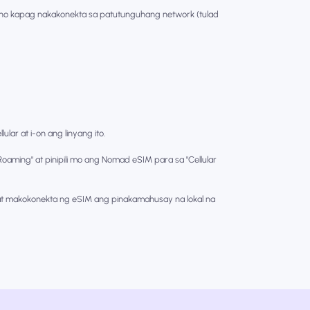
no kapag nakakonekta sa patutunguhang network (tulad
lar at i-on ang linyang ito.
oaming" at pinipili mo ang Nomad eSIM para sa "Cellular
 makokonekta ng eSIM ang pinakamahusay na lokal na