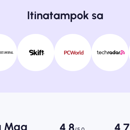
Itinatampok sa
a Mga
4.8
4.7
/5.0