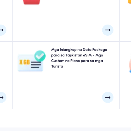
n at
paunang plano, awtomatikong mag-a-activate ang
raw.
iyong add-on-papanatili kang konektado nang walang
pagkaantala.
l na
Naglalakbay sa Tajikistan? Pumili mula sa aming
Mga Iniangkop na Data Package
stan
Tajikistan eSIM data packages na idinisenyo upang
para sa Tajikistan eSIM - Mga
s na
umangkop sa bawat pangangailangan, na may tuluy-
Custom na Plano para sa mga
m
ting
tuloy na koneksyon sa 4G/5G. Ang ilan sa aming mga
Turista
la o
eSIM ay nangangailangan ng manu-manong pag-
ala.
activate, pakitingnan ang iyong email sa pag-install
upang makatiyak.