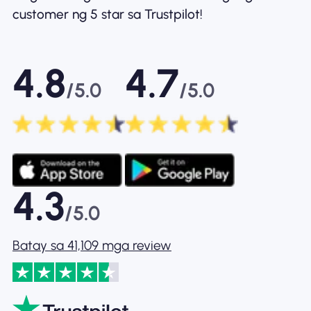
customer ng 5 star sa Trustpilot!
4.8
4.7
/5.0
/5.0
4.3
/5.0
Batay sa 41,109 mga review