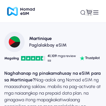
Mag-log In / Mag-
Ang aking
Martinique
sign Up
mga esim
Paglalakbay eSIM
41,109
mga review
Magaling
sa
Mga Plano sa Tindahan
Naghahanap ng pinakamahusay na eSIM para
sa Martinique?
Nag-aalok ang Nomad eSIM ng
maaasahang saklaw, mabilis na pag-activate at
mga naiaangkop na prepaid data plan, na
Tungkol sa eSIM
ginagawa itong mapagkakatiwalaang