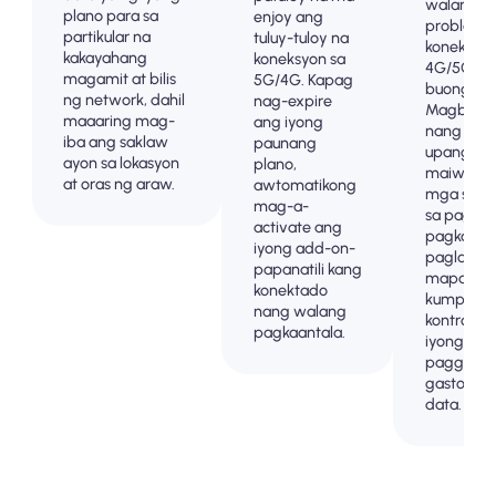
walang
plano para sa
enjoy ang
problem
partikular na
tuluy-tuloy na
koneksyon
kakayahang
koneksyon sa
4G/5G sa
magamit at bilis
5G/4G. Kapag
buong .
ng network, dahil
nag-expire
Magbaya
maaaring mag-
ang iyong
nang ma
iba ang saklaw
paunang
upang
ayon sa lokasyon
plano,
maiwasan
at oras ng araw.
awtomatikong
mga sorp
mag-a-
sa pagsing
activate ang
pagkatap
iyong add-on-
paglalakb
papanatili kang
mapanatil
konektado
kumpleto
nang walang
kontrol sa
pagkaantala.
iyong
paggamit
gastos ng
data.