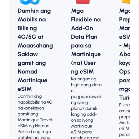
Damhin ang
Mga
Mga
Mabilis na
Flexible na
Prepai
Bilis ng
Add-On
Martin
4G/5G at
Data Plan
eSIM P
Maaasahang
para sa
- Mga
Saklaw
Martinique
Abot-
gamit ang
(na) User
kayang
Nomad
ng eSIM
Opsyo
Kailangan ng
Martinique
para s
higit pang data
eSIM
mga
o
Damhin ang
pagpapalawak
Turista
napakabilis na 4G
ng iyong
Piliin ang
na koneksyon
plano? Bumili
aming m
gamit ang
lang ng add-
prepaid n
Martinique Travel
on sa iyong
Martiniqu
eSIM ng Nomad.
Martinique
eSIM pla
Pakisuri ang mga
eSIM para
para sa
detalye ng iyong
patuloy na ma-