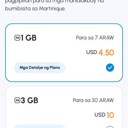
pagpipilian para sa mga manlalakbay na
bumibisita sa Martinique.
Bakit Nomad ESIM
1 GB
Gamit ang isang ESIM
Para sa 7 ARAW
4.50
USD
Para sa Negosyo
Mga Detalye ng Plano
3 GB
Para sa 30 ARAW
10
USD