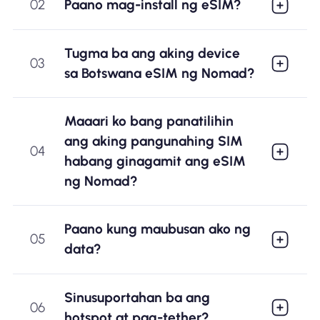
02
Paano mag-install ng eSIM?
Tugma ba ang aking device
03
sa Botswana eSIM ng Nomad?
Maaari ko bang panatilihin
ang aking pangunahing SIM
04
habang ginagamit ang eSIM
ng Nomad?
Paano kung maubusan ako ng
05
data?
Sinusuportahan ba ang
06
hotspot at pag-tether?