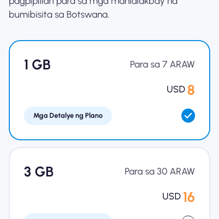
pagpipilian para sa mga manlalakbay na
bumibisita sa Botswana.
Bakit Nomad ESIM
1 GB
Gamit ang isang ESIM
Para sa 7 ARAW
8
USD
Para sa Negosyo
Mga Detalye ng Plano
3 GB
Para sa 30 ARAW
16
USD