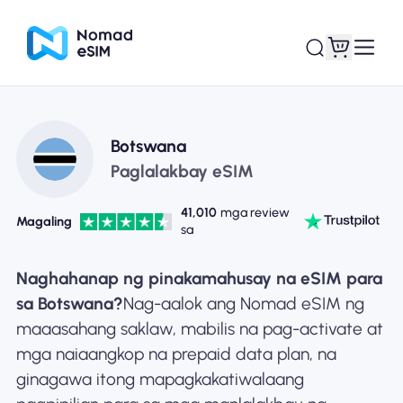
Mag-log In / Mag-
Ang aking
Botswana
sign Up
mga esim
Paglalakbay eSIM
41,010
mga review
Magaling
sa
Mga Plano sa Tindahan
Naghahanap ng pinakamahusay na eSIM para
sa Botswana?
Nag-aalok ang Nomad eSIM ng
maaasahang saklaw, mabilis na pag-activate at
mga naiaangkop na prepaid data plan, na
Tungkol sa eSIM
ginagawa itong mapagkakatiwalaang