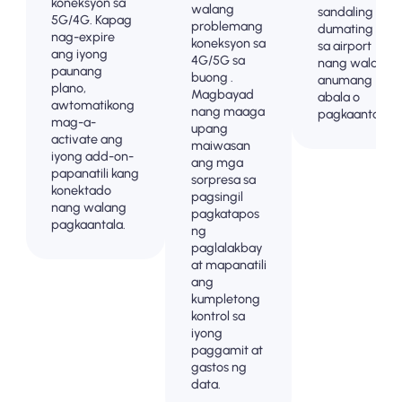
koneksyon sa
walang
sandaling
5G/4G. Kapag
problemang
dumating ka
nag-expire
koneksyon sa
sa airport
ang iyong
4G/5G sa
nang walang
paunang
buong .
anumang
plano,
Magbayad
abala o
awtomatikong
nang maaga
pagkaantala.
mag-a-
upang
activate ang
maiwasan
iyong add-on-
ang mga
papanatili kang
sorpresa sa
konektado
pagsingil
nang walang
pagkatapos
pagkaantala.
ng
paglalakbay
at mapanatili
ang
kumpletong
kontrol sa
iyong
paggamit at
gastos ng
data.