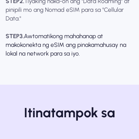
STEP2.
Tiyaking naka-on ang "Data Roaming" at
pinipili mo ang Nomad eSIM para sa "Cellular
Data."
STEP3.
Awtomatikong mahahanap at
makokonekta ng eSIM ang pinakamahusay na
lokal na network para sa iyo.
Itinatampok sa