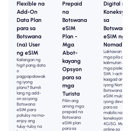
Flexible na
Prepaid
Digital na
Add-On
na
Koneksyon
Data Plan
Botswana
sa
para sa
eSIM
Botswana
Botswana
Plan -
eSIM ng
(na) User
Mga
Nomad
Laktawan ang
ng eSIM
Abot-
mga pila at
Kailangan ng
kayang
kalimutan ang
higit pang data
mga pisikal na
Opsyon
o
SIM. I-activate
pagpapalawak
para sa
kaagad ang
ng iyong
mga
iyong Nomad
plano? Bumili
Botswana
lang ng add-
Turista
eSIM mula sa
on sa iyong
Piliin ang
iyong device
Botswana
aming mga
para sa
eSIM para
prepaid na
mabilis na
patuloy na ma-
Botswana
koneksyon sa
enjoy ang
eSIM plan
4G/5G. Mag-
tuluy-tuloy na
para sa
online sa