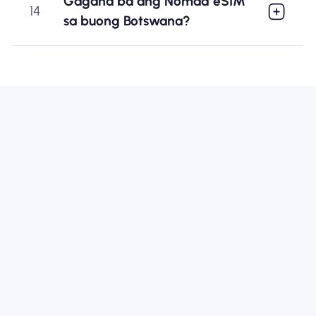
Gagana ba ang Nomad eSIM
14
sa buong Botswana?