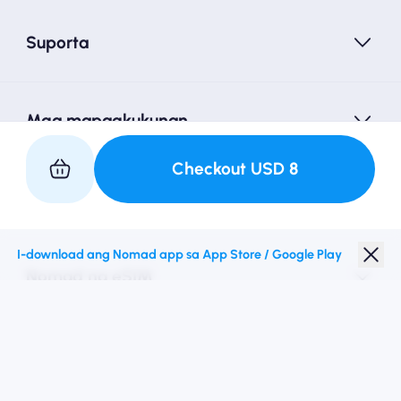
Suporta
Mga mapagkukunan
Checkout
USD
8
Kasosyo sa Amin
I-download ang Nomad app sa App Store / Google Play
Nomad na eSIM
Diskwento para Estudyante