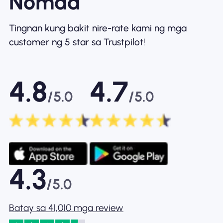
Nomad
Tingnan kung bakit nire-rate kami ng mga
customer ng 5 star sa Trustpilot!
4.8
4.7
/5.0
/5.0
4.3
/5.0
Batay sa 41,010 mga review