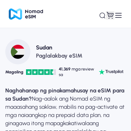
Mag-log In / Mag-
Ang aking
Sudan
sign Up
mga esim
Paglalakbay eSIM
41,369
mga review
Magaling
sa
Mga Plano sa Tindahan
Naghahanap ng pinakamahusay na eSIM para
sa Sudan?
Nag-aalok ang Nomad eSIM ng
maaasahang saklaw, mabilis na pag-activate at
mga naiaangkop na prepaid data plan, na
Tungkol sa eSIM
ginagawa itong mapagkakatiwalaang