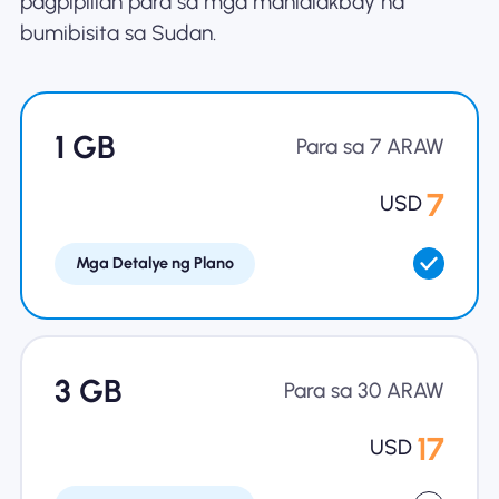
pagpipilian para sa mga manlalakbay na
bumibisita sa Sudan.
Bakit Nomad ESIM
1 GB
Gamit ang isang ESIM
Para sa 7 ARAW
7
USD
Para sa Negosyo
Mga Detalye ng Plano
3 GB
Para sa 30 ARAW
17
USD