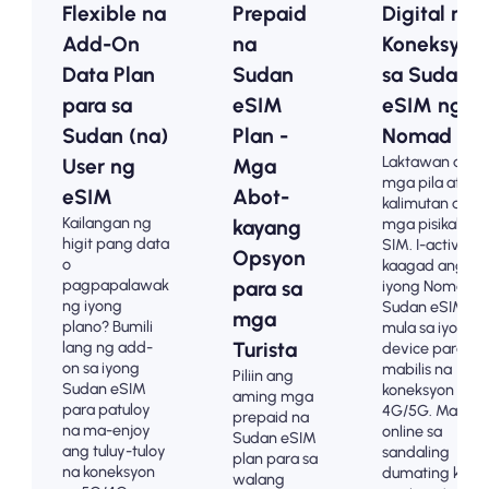
Flexible na
Prepaid
Digital na
Add-On
na
Koneksyon
Data Plan
Sudan
sa Sudan
para sa
eSIM
eSIM ng
Sudan (na)
Plan -
Nomad
Laktawan ang
User ng
Mga
mga pila at
eSIM
Abot-
kalimutan ang
Kailangan ng
mga pisikal na
kayang
higit pang data
SIM. I-activate
Opsyon
o
kaagad ang
pagpapalawak
para sa
iyong Nomad
ng iyong
Sudan eSIM
mga
plano? Bumili
mula sa iyong
lang ng add-
Turista
device para sa
on sa iyong
mabilis na
Piliin ang
Sudan eSIM
koneksyon sa
aming mga
para patuloy
4G/5G. Mag-
prepaid na
na ma-enjoy
online sa
Sudan eSIM
ang tuluy-tuloy
sandaling
plan para sa
na koneksyon
dumating ka
walang