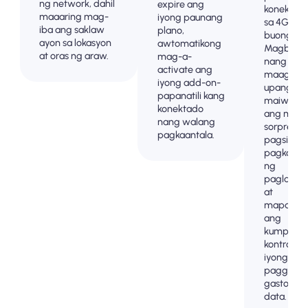
ng network, dahil
expire ang
koneksyo
maaaring mag-
iyong paunang
sa 4G/5G 
iba ang saklaw
plano,
buong .
ayon sa lokasyon
awtomatikong
Magbaya
at oras ng araw.
mag-a-
nang
activate ang
maaga
iyong add-on-
upang
papanatili kang
maiwasa
konektado
ang mga
nang walang
sorpresa 
pagkaantala.
pagsingil
pagkatap
ng
paglalak
at
mapanatil
ang
kumpleto
kontrol sa
iyong
paggamit
gastos ng
data.