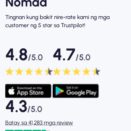
Nomad
Tingnan kung bakit nire-rate kami ng mga
customer ng 5 star sa Trustpilot!
4.8
4.7
/5.0
/5.0
4.3
/5.0
Batay sa 41,283 mga review