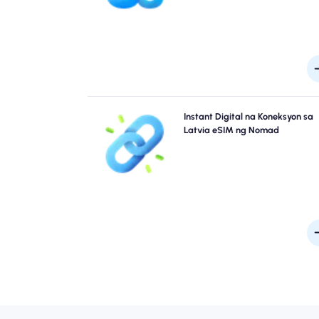
maaaring mag-iba ang saklaw ayon sa lokasyo
oras ng a
Laktawan ang mga pila at kalimutan ang mga pisika
Instant Digital na Koneksyon sa
SIM. I-activate kaagad ang iyong Nomad Latvia 
Latvia eSIM ng Nomad
mula sa iyong device para sa mabilis na koneksyo
4G/5G. Mag-online sa sandaling dumating ka sa air
nang walang anumang abala o pagkaant