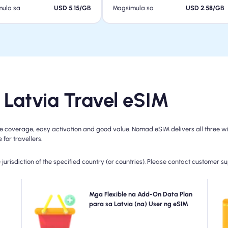
ula sa
USD 5.15/GB
Magsimula sa
USD 2.58/GB
Latvia Travel eSIM
e coverage, easy activation and good value. Nomad eSIM delivers all three wit
for travellers.
jurisdiction of the specified country (or countries). Please contact customer s
amit
Kailangan ng higit pang data o pagpapalawak ng
Mga Flexible na Add-On Data Plan
Pi
 mga
iyong plano? Bumili lang ng add-on sa iyong Latvia
para sa Latvia (na) User ng eSIM
sa
r na
eSIM para patuloy na ma-enjoy ang tuluy-tuloy na
ahil
koneksyon sa 5G/4G. Kapag nag-expire ang iyong