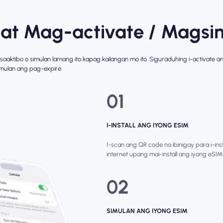
 at Mag-activate / Magsi
isaaktibo o simulan lamang ito kapag kailangan mo ito. Siguraduhing i-activate 
simulan ang pag-expire.
01
I-INSTALL ANG IYONG ESIM
I-scan ang QR code na ibinigay para i-in
internet upang mai-install ang iyong eSI
02
SIMULAN ANG IYONG ESIM