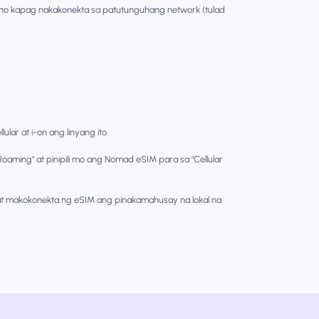
no kapag nakakonekta sa patutunguhang network (tulad
lar at i-on ang linyang ito.
oaming" at pinipili mo ang Nomad eSIM para sa "Cellular
 makokonekta ng eSIM ang pinakamahusay na lokal na