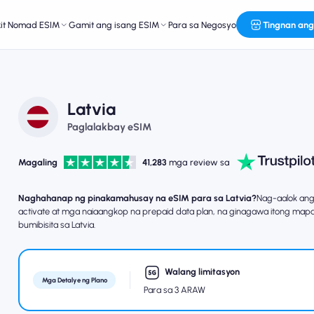
kit Nomad ESIM
Gamit ang isang ESIM
Para sa Negosyo
Tingnan ang
Latvia
Paglalakbay eSIM
Magaling
41,283
mga review sa
Naghahanap ng pinakamahusay na eSIM para sa Latvia?
Nag-aalok ang
activate at mga naiaangkop na prepaid data plan, na ginagawa itong map
bumibisita sa Latvia.
Walang limitasyon
Mga Detalye ng Plano
Para sa 3 ARAW