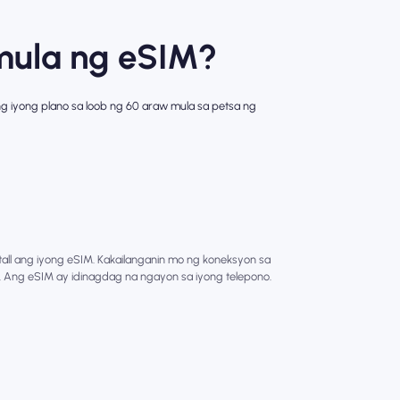
mula ng eSIM?
ang iyong plano sa loob ng 60 araw mula sa petsa ng
stall ang iyong eSIM. Kakailanganin mo ng koneksyon sa
M. Ang eSIM ay idinagdag na ngayon sa iyong telepono.