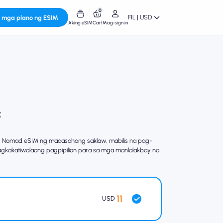
0
FIL | USD
 mga plano ng ESIM
Aking eSIM
Cart
Mag-sign in
 Nomad eSIM ng maaasahang saklaw, mabilis na pag-
agkakatiwalaang pagpipilian para sa mga manlalakbay na
11
USD