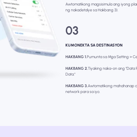
Awtomatikong magsisimula ang iyong pla
ng nakadetalye sa Hakbang 3).
03
KUMONEKTA SA DESTINASYON
HAKBANG 1.
Pumunta sa Mga Setting > Cellu
HAKBANG 2.
Tiyaking naka-on ang "Data R
Data."
HAKBANG 3.
Awtomatikong mahahanap at
network para sa iyo.