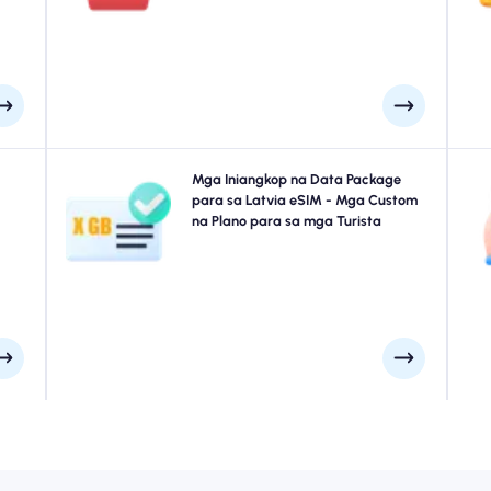
n at
paunang plano, awtomatikong mag-a-activate ang
m
raw.
iyong add-on-papanatili kang konektado nang walang
pagkaantala.
l na
Naglalakbay sa Riga, Cesis, Sigulda o saanman sa
Mga Iniangkop na Data Package
I
eSIM
Latvia? Pumili mula sa aming Latvia eSIM data
para sa Latvia eSIM - Mga Custom
L
n sa
packages na idinisenyo upang umangkop sa bawat
na Plano para sa mga Turista
port
pangangailangan, na may tuluy-tuloy na koneksyon sa
tu
ala.
4G/5G. Ang ilan sa aming mga eSIM ay
m
nangangailangan ng manu-manong pag-activate,
pakitingnan ang iyong email sa pag-install upang
makatiyak.