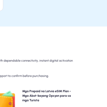
h dependable connectivity, instant digital activation
upport to confirm before purchasing.
liin ang aming mga prepaid na Latvia eSIM plan para
Mga Prepaid na Latvia eSIM Plan -
 walang problemang koneksyon sa 4G/5G sa buong .
Mga Abot-kayang Opsyon para sa
Magbayad nang maaga upang maiwasan ang mga
mga Turista
sorpresa sa pagsingil pagkatapos ng paglalakbay at