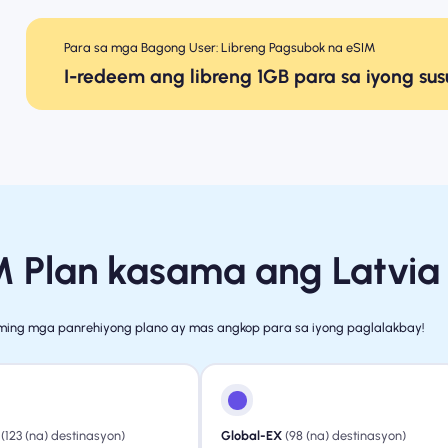
Para sa mga Bagong User: Libreng Pagsubok na eSIM
I-redeem ang libreng 1GB para sa iyong su
M Plan kasama ang Latvia
ing mga panrehiyong plano ay mas angkop para sa iyong paglalakbay!
(123 (na) destinasyon)
Global-EX
(98 (na) destinasyon)