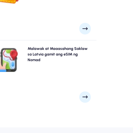
apanatili ang kumpletong kontrol sa iyong paggamit
at gastos ng data.
-explore ang Latvia nang may kumpiyansa gamit ang
Malawak at Maaasahang Saklaw
atvia eSIM ng Nomad, na nag-aalok ng maaasahang
sa Latvia gamit ang eSIM ng
4G/5G coverage mula sa mga pangunahing lungsod
Nomad
lad ng Riga, Cesis, Sigulda hanggang sa malalayong
agagandang lugar. Manatiling konektado kahit saan
ka dalhin ng iyong pakikipagsapalaran.