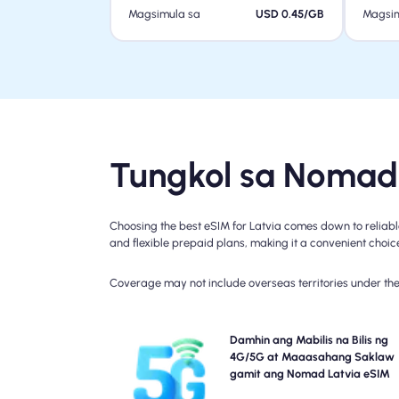
Magsimula sa
USD 0.45/GB
Magsim
Tungkol sa Nomad 
Choosing the best eSIM for Latvia comes down to reliabl
and flexible prepaid plans, making it a convenient choice 
Coverage may not include overseas territories under the 
Damhin ang napakabilis na 5G, 4G na koneksyon g
Damhin ang Mabilis na Bilis ng
ang Latvia Travel eSIM ng Nomad. Pakisuri ang
4G/5G at Maaasahang Saklaw
detalye ng iyong plano para sa partikula
gamit ang Nomad Latvia eSIM
kakayahang magamit at bilis ng network, d