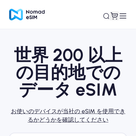
世界 200 以上
ログイン / サイン
私のeSIM
アップ
の目的地での
データ eSIM
ショッププラン
お使いのデバイスが当社の eSIM を使用でき
るかどうかを確認してください
eSIMについて