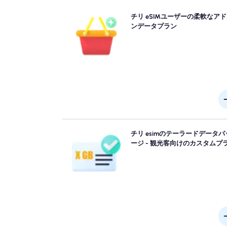
より多くのデータが必要ですか、それとも計画を拡
チリ eSIMユーザーの柔軟なア
ますか？ チリ eSIMにアドオンを購入して、シーム
ンデータプラン
な5G/4G接続を楽しんでいます。 最初のプランが
ると、アドオンが中断することなく接続する自動的
クティブになりま
サンティアゴ, バルパライソ, プンタアレナスまたは
チリ esimのテーラードデータパ
のどこにでも旅行しますか？ シームレスな4G/5G
ージ - 観光客向けのカスタムプ
で、あらゆるニーズに合わせて設計されたチリ eSI
ータパッケージから選択します。 いくつかのeSIM
手動でのアクティベーションが必要です。インスト
メールを確認して確認してくださ