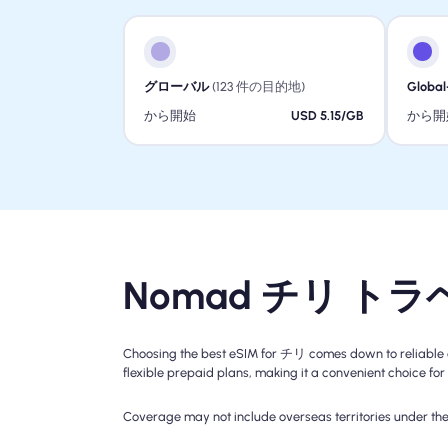
グローバル
(123 件の目的地)
Global
から開始
USD 5.15/GB
から開
Nomad チリ トラ
Choosing the best eSIM for チリ comes down to reliable c
flexible prepaid plans, making it a convenient choice for 
Coverage may not include overseas territories under the 