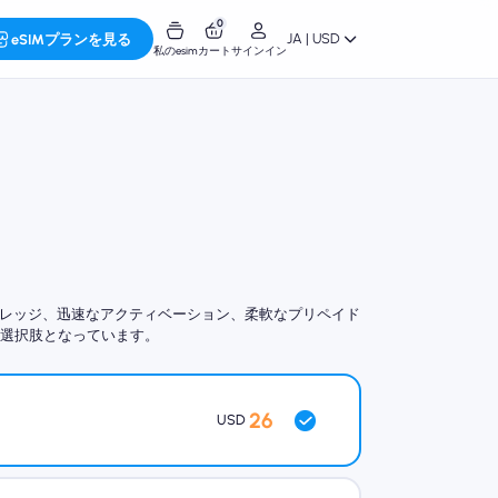
0
JA | USD
eSIMプランを見る
私のesim
カート
サインイン
高いカバレッジ、迅速なアクティベーション、柔軟なプリペイド
る選択肢となっています。
26
USD