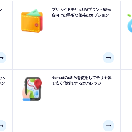
張し
ドオ
手間のかからない4G/5G接続のプリペイドチリ eSIMプ
プリペイドチリ eSIMプラン - 観光
レス
ランを選択してください。 旅行後の請求の驚きを避
客向けの手頃な価格のオプション
い
切れ
け、データの使用とコストを完全に制御するために前払
にア
いしてください。
し
す。
チリ
ッケ
Nomadのチリ esimを使用して自信を持ってチリを探索
NomadのeSIMを使用してチリ全体
接続
ラン
し、サンティアゴ, バルパライソ, プンタアレナスなどの
で広く信頼できるカバレッジ
Mデ
主要都市からリモートの風光明媚なスポットに信頼でき
には
る4G/5Gカバレッジを提供します。 あなたの冒険があ
ール
なたをどこに連れて行っても、つながりを維持してくだ
い。
さい。