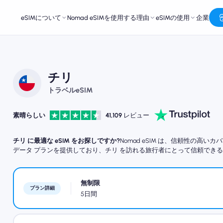
eSIMについて
Nomad eSIMを使用する理由
eSIMの使用
企業
チリ
トラベルeSIM
素晴らしい
41,109
レビュー
チリ に最適な eSIM をお探しですか?
Nomad eSIM は、信頼性の
データ プランを提供しており、チリ を訪れる旅行者にとって信頼でき
無制限
プラン詳細
5日間