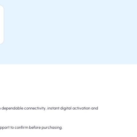
dependable connectivity, instant digital activation and
upport to confirm before purchasing.