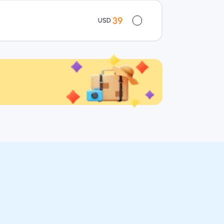
39
USD