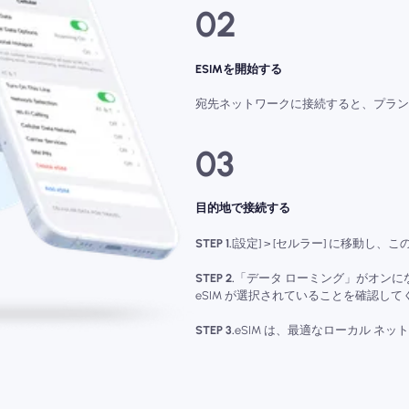
02
ESIMを開始する
宛先ネットワークに接続すると、プランは
03
目的地で接続する
STEP 1.
[設定] > [セルラー] に移動し
STEP 2.
「データ ローミング」がオンにな
eSIM が選択されていることを確認して
STEP 3.
eSIM は、最適なローカル ネ