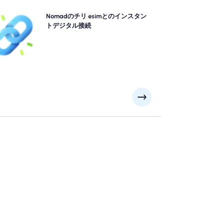
キューをスキップして、物理的なシムを忘れてくださ
Nomadのチリ esimとのインスタン
。 Nomad チリ esimをデバイスから即座にアクティブ
トデジタル接続
にして、4G/5Gをすばやく接続します。 手間や遅延な
で空港に到着した瞬間にオンラインで入手してくださ
い。