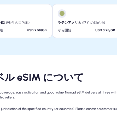
-EX
(98 件の目的地)
ラテンアメリカ
(17 件の目的地)
始
USD 2.58/GB
から開始
USD 3.25/GB
ベル eSIM について
overage, easy activation and good value. Nomad eSIM delivers all three with 
travellers.
jurisdiction of the specified country (or countries). Please contact customer s