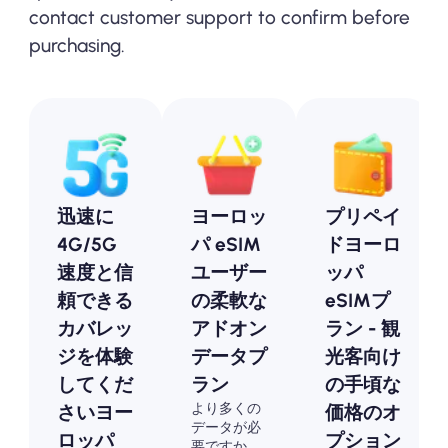
contact customer support to confirm before
purchasing.
迅速に
ヨーロッ
プリペイ
4G/5G
パ eSIM
ドヨーロ
速度と信
ユーザー
ッパ
頼できる
の柔軟な
eSIMプ
カバレッ
アドオン
ラン - 観
ジを体験
データプ
光客向け
してくだ
ラン
の手頃な
より多くの
さいヨー
価格のオ
データが必
ロッパ
プション
要ですか、