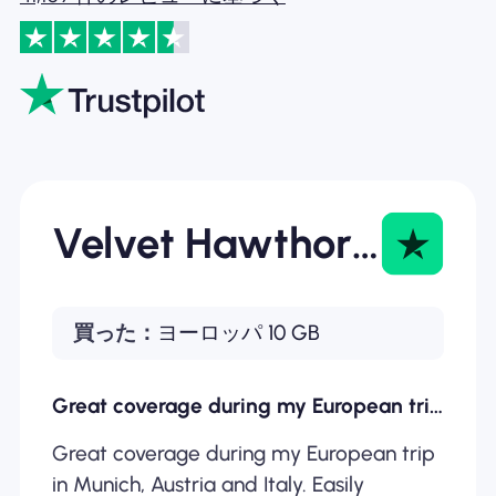
Velvet Hawthorne
買った：
ヨーロッパ 10 GB
Great coverage during my European trip…
Great coverage during my European trip
in Munich, Austria and Italy. Easily