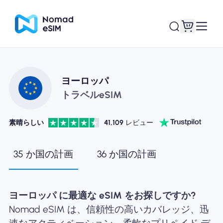
ログイン / サイン
ヨーロッパ
私のeSIM
アップ
トラベルeSIM
素晴らしい
41,109
レビュー
ショッププラン
35 か国の計画
36 か国の計画
ヨーロッパ に最適な eSIM をお探しですか?
eSIMについて
Nomad eSIM は、信頼性の高いカバレッジ、迅