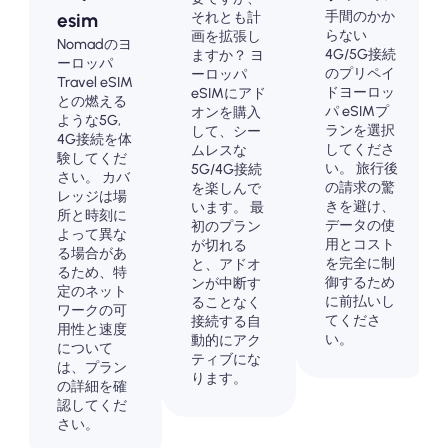
手間のかか
それとも計
esim
らない
画を拡張し
Nomadのヨ
4G/5G接続
ますか？ ヨ
ーロッパ
のプリペイ
ーロッパ
Travel eSIM
ドヨーロッ
eSIMにアド
との燃える
パ eSIMプ
オンを購入
ような5G,
ランを選択
して、シー
4G接続を体
してくださ
ムレスな
験してくだ
い。 旅行後
5G/4G接続
さい。 カバ
の請求の驚
を楽しんで
レッジは場
きを避け、
います。 最
所と時刻に
データの使
初のプラン
よって異な
用とコスト
が切れる
る場合があ
を完全に制
と、アドオ
るため、特
御するため
ンが中断す
定のネット
に前払いし
ることなく
ワークの可
てくださ
接続する自
用性と速度
い。
動的にアク
について
ティブにな
は、プラン
ります。
の詳細を確
認してくだ
さい。