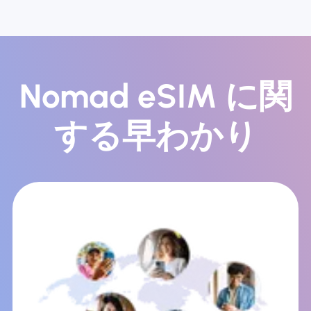
Nomad eSIM に関
する早わかり