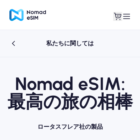
私たちに関しては
ログイン / サイン
私のeSIM
アップ
Nomad eSIM:
最高の旅の相棒
ショッププラン
eSIMについて
ロータスフレア社の製品