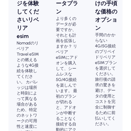
ジを体験
ータプラ
けの手頃
してくだ
ン
な価格の
より多くの
さいリベ
オプショ
データが必
リア
ン
要ですか、
手間のかか
それとも計
esim
らない
画を拡張し
Nomadのリ
4G/5G接続
ますか？ リ
ベリア
のプリペイ
ベリア
Travel eSIM
ドリベリア
eSIMにアド
との燃える
eSIMプラン
オンを購入
ような4G接
を選択して
して、シー
続を体験し
ください。
ムレスな
てくださ
旅行後の請
5G/4G接続
い。 カバレ
求の驚きを
を楽しんで
ッジは場所
避け、デー
います。 最
と時刻によ
タの使用と
初のプラン
って異なる
コストを完
が切れる
場合がある
全に制御す
と、アドオ
ため、特定
るために前
ンが中断す
のネットワ
払いしてく
ることなく
ークの可用
ださい。
接続する自
性と速度に
動的にアク