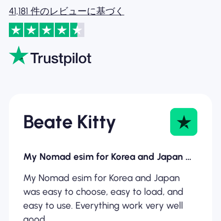
41,181 件のレビューに基づく
Beate Kitty
My Nomad esim for Korea and Japan was…
My Nomad esim for Korea and Japan
was easy to choose, easy to load, and
easy to use. Everything work very well
good.