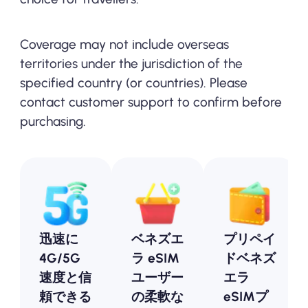
Coverage may not include overseas
territories under the jurisdiction of the
specified country (or countries). Please
contact customer support to confirm before
purchasing.
迅速に
ベネズエ
プリペイ
4G/5G
ラ eSIM
ドベネズ
速度と信
ユーザー
エラ
頼できる
の柔軟な
eSIMプ