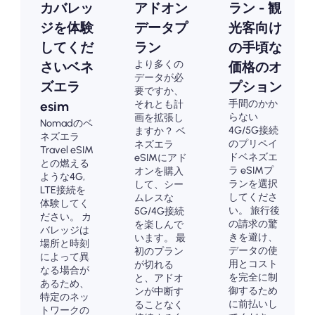
カバレッ
アドオン
ラン - 観
ジを体験
データプ
光客向け
してくだ
ラン
の手頃な
より多くの
さいベネ
価格のオ
データが必
ズエラ
プション
要ですか、
手間のかか
それとも計
esim
らない
画を拡張し
Nomadのベ
4G/5G接続
ますか？ ベ
ネズエラ
のプリペイ
ネズエラ
Travel eSIM
ドベネズエ
eSIMにアド
との燃える
ラ eSIMプ
オンを購入
ような4G,
ランを選択
して、シー
LTE接続を
してくださ
ムレスな
体験してく
い。 旅行後
5G/4G接続
ださい。 カ
の請求の驚
を楽しんで
バレッジは
きを避け、
います。 最
場所と時刻
データの使
初のプラン
によって異
用とコスト
が切れる
なる場合が
を完全に制
と、アドオ
あるため、
御するため
ンが中断す
特定のネッ
に前払いし
ることなく
トワークの