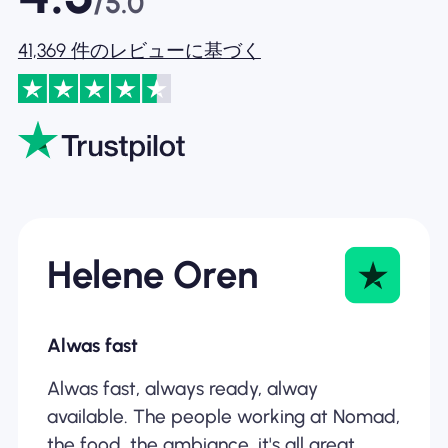
/5.0
41,369 件のレビューに基づく
Helene Oren
Alwas fast
Alwas fast, always ready, alway
available. The people working at Nomad,
the food, the ambiance, it's all great.