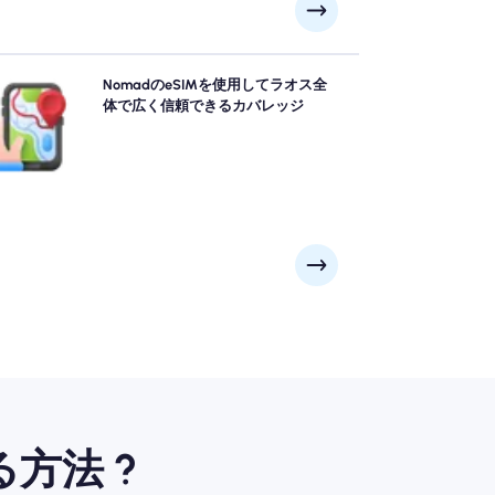
omadのラオス esimを使用して自信を持ってラオスを
NomadのeSIMを使用してラオス全
索し、ルアンパバーン, ビエンチャン, パクセ ラムなど
体で広く信頼できるカバレッジ
主要都市からリモートの風光明媚なスポットに信頼で
きる4G/5Gカバレッジを提供します。 あなたの冒険が
なたをどこに連れて行っても、つながりを維持してく
ださい。
方法 ?