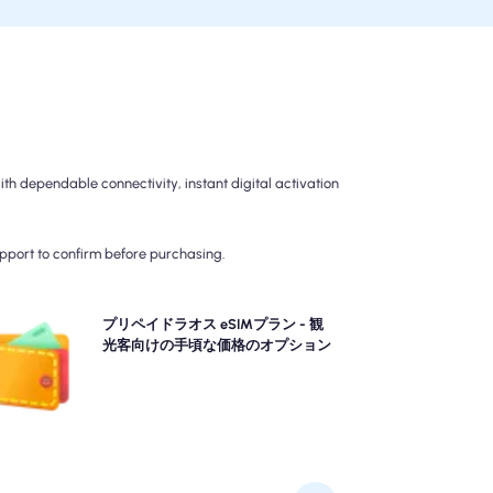
 dependable connectivity, instant digital activation
upport to confirm before purchasing.
間のかからない4G/5G接続のプリペイドラオス eSIM
プリペイドラオス eSIMプラン - 観
プランを選択してください。 旅行後の請求の驚きを避
光客向けの手頃な価格のオプション
、データの使用とコストを完全に制御するために前払
いしてください。