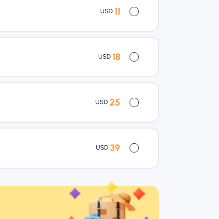
11
USD
18
USD
25
USD
39
USD