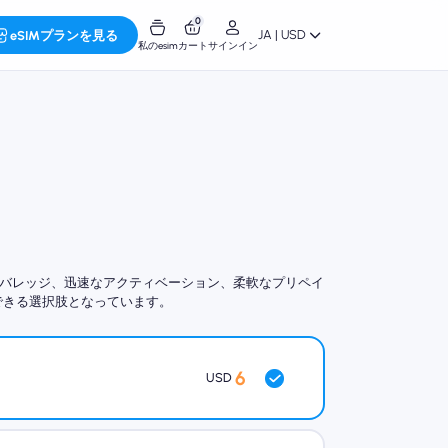
0
JA | USD
eSIMプランを見る
私のesim
カート
サインイン
の高いカバレッジ、迅速なアクティベーション、柔軟なプリペイ
できる選択肢となっています。
6
USD