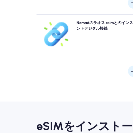
キューをスキップして、物理的なシムを忘れてく
Nomadのラオス esimとのイン
い。 Nomad ラオス esimをデバイスから即座にア
ントデジタル接続
ブにして、4G/5Gをすばやく接続します。 手間や
なしで空港に到着した瞬間にオンラインで入手して
さ
eSIMをインスト