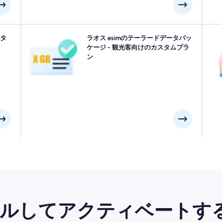
ださ
スタ
ルアンパバーン, ビエンチャン, パクセ ラムまたはラオス
ラオス esimのテーラードデータパッ
N
クティ
のどこにでも旅行しますか？ シームレスな4G/5G接続
ケージ - 観光客向けのカスタムプラ
探
遅延
で、あらゆるニーズに合わせて設計されたラオス eSIM
ン
の
くだ
データパッケージから選択します。 いくつかのeSIMに
い。
は手動でのアクティベーションが必要です。インストー
あ
ルメールを確認して確認してください。
ールしてアクティベートする