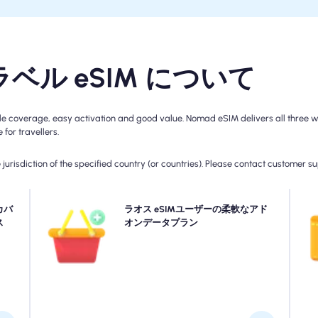
ラベル eSIM について
coverage, easy activation and good value. Nomad eSIM delivers all three with
for travellers.
jurisdiction of the specified country (or countries). Please contact customer s
接続を
カバ
より多くのデータが必要ですか、それとも計画を拡張し
ラオス eSIMユーザーの柔軟なアド
手
って
ス
ますか？ ラオス eSIMにアドオンを購入して、シームレ
オンデータプラン
性と
スな5G/4G接続を楽しんでいます。 最初のプランが切
け
い。
れると、アドオンが中断することなく接続する自動的に
アクティブになります。