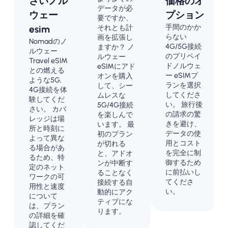
さいノル
価格のオ
データが必
ウェー
プション
要ですか、
手間のかか
それとも計
esim
らない
画を拡張し
Nomadのノ
4G/5G接続
ますか？ ノ
ルウェー
のプリペイ
ルウェー
Travel eSIM
ドノルウェ
eSIMにアド
との燃える
ー eSIMプ
オンを購入
ような5G,
ランを選択
して、シー
4G接続を体
してくださ
ムレスな
験してくだ
い。 旅行後
5G/4G接続
さい。 カバ
の請求の驚
を楽しんで
レッジは場
きを避け、
います。 最
所と時刻に
データの使
初のプラン
よって異な
用とコスト
が切れる
る場合があ
を完全に制
と、アドオ
るため、特
御するため
ンが中断す
定のネット
に前払いし
ることなく
ワークの可
てくださ
接続する自
用性と速度
い。
動的にアク
について
ティブにな
は、プラン
ります。
の詳細を確
認してくだ