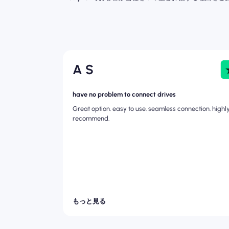
A S
have no problem to connect drives
Great option. easy to use. seamless connection. highl
recommend.
もっと見る