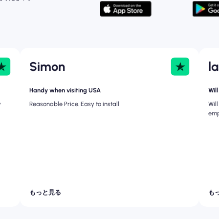
Simon
l
Handy when visiting USA
Wil
y
Reasonable Price. Easy to install
Wil
emp
もっと見る
も