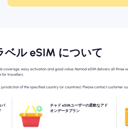
ラベル eSIM について
coverage, easy activation and good value. Nomad eSIM delivers all three with
for travellers.
jurisdiction of the specified country (or countries). Please contact customer s
接続を
カバ
より多くのデータが必要ですか、それとも計画を拡張し
チャド eSIMユーザーの柔軟なアド
手
って
ド
ますか？ チャド eSIMにアドオンを購入して、シームレ
オンデータプラン
性と
スな5G/4G接続を楽しんでいます。 最初のプランが切
け
い。
れると、アドオンが中断することなく接続する自動的に
アクティブになります。