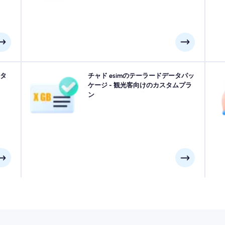
ださ
スタ
ンジャメナ, サール, ファヤ・ラルジョーまたはチャドの
チャド esimのテーラードデータパッ
N
クティ
どこにでも旅行しますか？ シームレスな4G/5G接続
ケージ - 観光客向けのカスタムプラ
探
遅延
で、あらゆるニーズに合わせて設計されたチャド eSIM
ン
主
くだ
データパッケージから選択します。 いくつかのeSIMに
い。
は手動でのアクティベーションが必要です。インストー
な
ルメールを確認して確認してください。