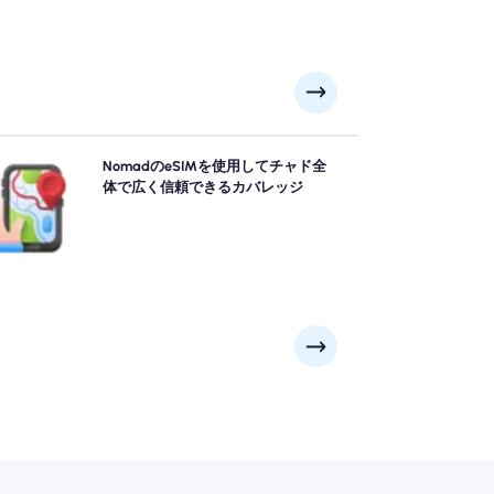
omadのチャド esimを使用して自信を持ってチャドを
NomadのeSIMを使用してチャド全
索し、ンジャメナ, サール, ファヤ・ラルジョーなどの
体で広く信頼できるカバレッジ
要都市からリモートの風光明媚なスポットに信頼でき
る4G/5Gカバレッジを提供します。 あなたの冒険があ
たをどこに連れて行っても、つながりを維持してくだ
さい。