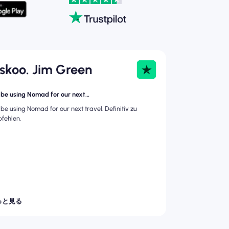
askoo. Jim Green
l be using Nomad for our next…
l be using Nomad for our next travel. Definitiv zu
fehlen.
っと見る