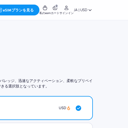
0
JA | USD
eSIMプランを見る
私のesim
カート
サインイン
の高いカバレッジ、迅速なアクティベーション、柔軟なプリペイ
できる選択肢となっています。
6
USD