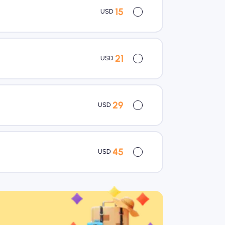
15
USD
21
USD
29
USD
45
USD