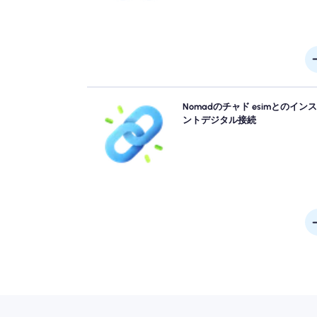
キューをスキップして、物理的なシムを忘れてく
Nomadのチャド esimとのイン
い。 Nomad チャド esimをデバイスから即座にア
ントデジタル接続
ブにして、4G/5Gをすばやく接続します。 手間や
なしで空港に到着した瞬間にオンラインで入手して
さ