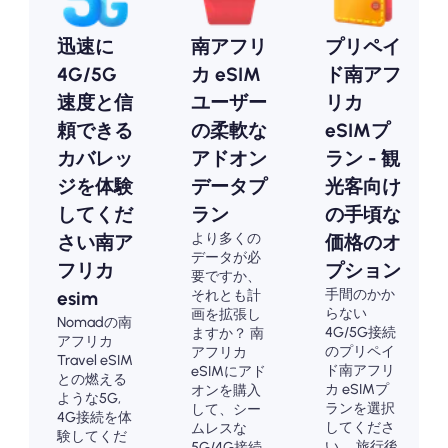
迅速に
南アフリ
プリペイ
4G/5G
カ eSIM
ド南アフ
速度と信
ユーザー
リカ
頼できる
の柔軟な
eSIMプ
カバレッ
アドオン
ラン - 観
ジを体験
データプ
光客向け
してくだ
ラン
の手頃な
より多くの
さい南ア
価格のオ
データが必
フリカ
プション
要ですか、
手間のかか
それとも計
esim
らない
画を拡張し
Nomadの南
4G/5G接続
ますか？ 南
アフリカ
のプリペイ
アフリカ
Travel eSIM
ド南アフリ
eSIMにアド
との燃える
カ eSIMプ
オンを購入
ような5G,
ランを選択
して、シー
4G接続を体
してくださ
ムレスな
験してくだ
い。 旅行後
5G/4G接続