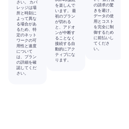
さい。 カバ
の請求の驚
を楽しんで
レッジは場
きを避け、
います。 最
所と時刻に
データの使
初のプラン
よって異な
用とコスト
が切れる
る場合があ
を完全に制
と、アドオ
るため、特
御するため
ンが中断す
定のネット
に前払いし
ることなく
ワークの可
てくださ
接続する自
用性と速度
い。
動的にアク
について
ティブにな
は、プラン
ります。
の詳細を確
認してくだ
さい。