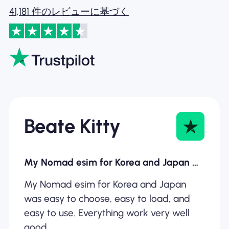
41,181 件のレビューに基づく
Beate Kitty
My Nomad esim for Korea and Japan was…
My Nomad esim for Korea and Japan
was easy to choose, easy to load, and
easy to use. Everything work very well
good.