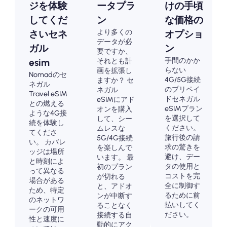
ジを体験
ータプラ
けの手頃
してくだ
ン
な価格の
より多くの
さいセネ
オプショ
データが必
ガル
ン
要ですか、
手間のかか
それとも計
esim
らない
画を拡張し
Nomadのセ
4G/5G接続
ますか？ セ
ネガル
のプリペイ
ネガル
Travel eSIM
ドセネガル
eSIMにアド
との燃える
eSIMプラン
オンを購入
ような4G接
を選択して
して、シー
続を体験し
ください。
ムレスな
てくださ
旅行後の請
5G/4G接続
い。 カバレ
求の驚きを
を楽しんで
ッジは場所
避け、デー
います。 最
と時刻によ
タの使用と
初のプラン
って異なる
コストを完
が切れる
場合がある
全に制御す
と、アドオ
ため、特定
るために前
ンが中断す
のネットワ
払いしてく
ることなく
ークの可用
ださい。
接続する自
性と速度に
動的にアク