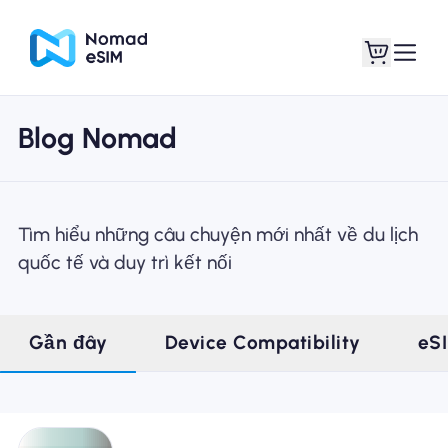
Blog Nomad
Đăng nhập Đăng
eSIM của tôi
ký
Tìm hiểu những câu chuyện mới nhất về du lịch
quốc tế và duy trì kết nối
Kế hoạch mua sắm
Gần đây
Device Compatibility
eS
Giới thiệu về eSIM