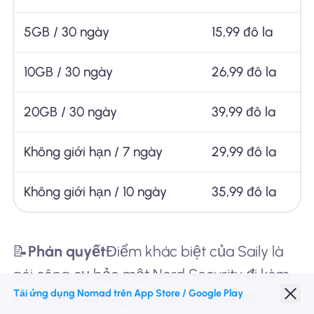
5GB / 30 ngày
15,99 đô la
10GB / 30 ngày
26,99 đô la
20GB / 30 ngày
39,99 đô la
Không giới hạn / 7 ngày
29,99 đô la
Không giới hạn / 10 ngày
35,99 đô la
📝
Phán quyết
Điểm khác biệt của Saily là
gói công cụ bảo mật Nord Security đi kèm -
Tải ứng dụng Nomad trên App Store / Google Play
trình chặn quảng cáo, bảo vệ web và