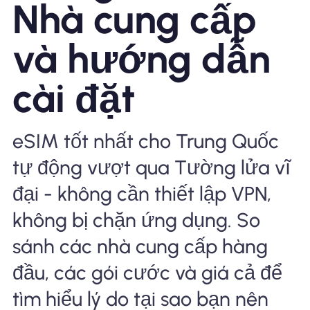
Nhà cung cấp
Tại sao eSIM Nomad
và hướng dẫn
cài đặt
Sử dụng eSIM
eSIM tốt nhất cho Trung Quốc
Cho doanh nghiệp
tự động vượt qua Tường lửa vĩ
đại - không cần thiết lập VPN,
không bị chặn ứng dụng. So
sánh các nhà cung cấp hàng
đầu, các gói cước và giá cả để
tìm hiểu lý do tại sao bạn nên