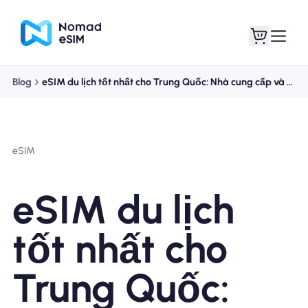
Blog
eSIM du lịch tốt nhất cho Trung Quốc: Nhà cung cấp và hướng dẫn cài đặt
Đăng nhập Đăng
eSIM của tôi
ký
eSIM
eSIM du lịch
Kế hoạch mua sắm
tốt nhất cho
Trung Quốc:
Giới thiệu về eSIM