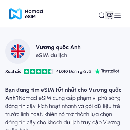
Đăng nhập Đăng
Vương quốc Anh
eSIM của tôi
ký
eSIM du lịch
Xuất sắc
41,010
Đánh giá về
Kế hoạch mua sắm
Bạn đang tìm eSIM tốt nhất cho Vương quốc
Anh?
Nomad eSIM cung cấp phạm vi phủ sóng
đáng tin cậy, kích hoạt nhanh và gói dữ liệu trả
trước linh hoạt, khiến nó trở thành lựa chọn
Giới thiệu về eSIM
đáng tin cậy cho khách du lịch truy cập Vương