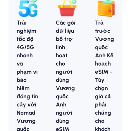
Trải
Các gói
Trả
nghiệm
dữ liệu
trước
tốc độ
bổ trợ
Vương
4G/5G
linh
quốc
nhanh
hoạt
Anh Kế
và
cho
hoạch
phạm vi
người
eSIM -
bảo
dùng
Tùy
hiểm
Vương
chọn
đáng tin
quốc
giá cả
cậy với
Anh
phải
Nomad
người
chăng
Vương
dùng
cho
quốc
eSIM
khách