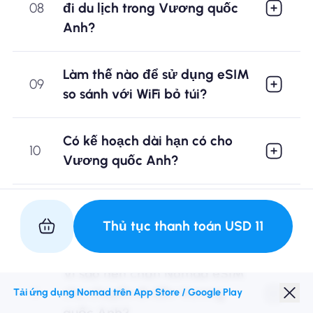
08
đi du lịch trong Vương quốc
Anh?
Làm thế nào để sử dụng eSIM
09
so sánh với WiFi bỏ túi?
Có kế hoạch dài hạn có cho
10
Vương quốc Anh?
eSIM tốt nhất cho Vương
11
Thủ tục thanh toán
USD
11
quốc Anh là gì?
Vì sao nên chọn Nomad eSIM
12
cho chuyến đi đến Vương
Tải ứng dụng Nomad trên App Store / Google Play
quốc Anh?