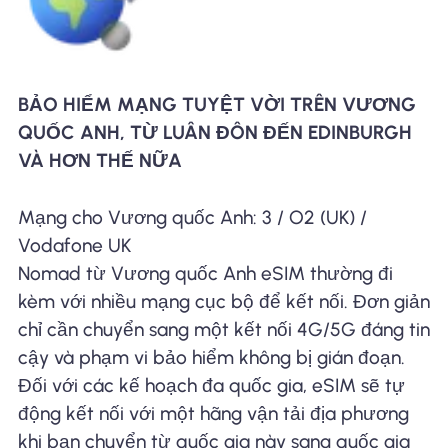
BẢO HIỂM MẠNG TUYỆT VỜI TRÊN VƯƠNG
QUỐC ANH, TỪ LUÂN ĐÔN ĐẾN EDINBURGH
VÀ HƠN THẾ NỮA
Mạng cho Vương quốc Anh: 3 / O2 (UK) /
Vodafone UK
Nomad từ Vương quốc Anh eSIM thường đi
kèm với nhiều mạng cục bộ để kết nối. Đơn giản
chỉ cần chuyển sang một kết nối 4G/5G đáng tin
cậy và phạm vi bảo hiểm không bị gián đoạn.
Đối với các kế hoạch đa quốc gia, eSIM sẽ tự
động kết nối với một hãng vận tải địa phương
khi bạn chuyển từ quốc gia này sang quốc gia