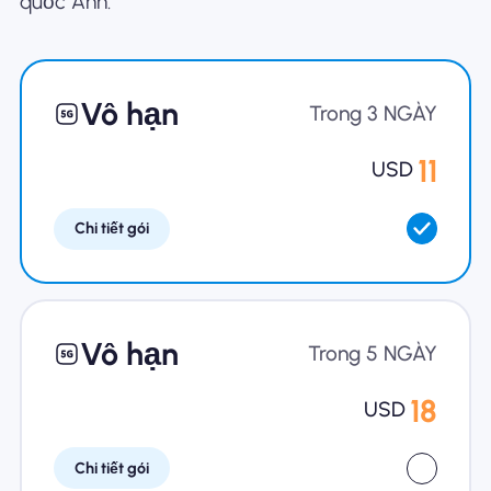
quốc Anh.
Tại sao eSIM Nomad
Vô hạn
Trong 3 NGÀY
Sử dụng eSIM
11
USD
Chi tiết gói
Cho doanh nghiệp
Vô hạn
Trong 5 NGÀY
18
USD
Chi tiết gói