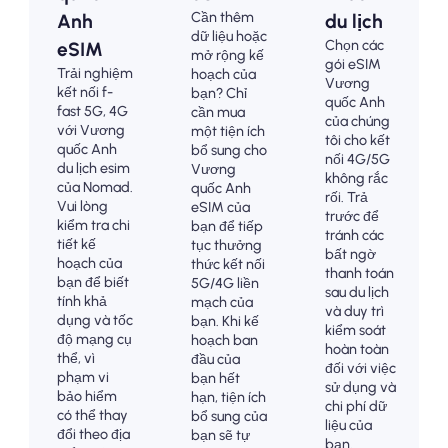
Cần thêm
Anh
du lịch
dữ liệu hoặc
Chọn các
eSIM
mở rộng kế
gói eSIM
Trải nghiệm
hoạch của
Vương
kết nối f-
bạn? Chỉ
quốc Anh
fast 5G, 4G
cần mua
của chúng
với Vương
một tiện ích
tôi cho kết
quốc Anh
bổ sung cho
nối 4G/5G
du lịch esim
Vương
không rắc
của Nomad.
quốc Anh
rối. Trả
Vui lòng
eSIM của
trước để
kiểm tra chi
bạn để tiếp
tránh các
tiết kế
tục thưởng
bất ngờ
hoạch của
thức kết nối
thanh toán
bạn để biết
5G/4G liền
sau du lịch
tính khả
mạch của
và duy trì
dụng và tốc
bạn. Khi kế
kiểm soát
độ mạng cụ
hoạch ban
hoàn toàn
thể, vì
đầu của
đối với việc
phạm vi
bạn hết
sử dụng và
bảo hiểm
hạn, tiện ích
chi phí dữ
có thể thay
bổ sung của
liệu của
đổi theo địa
bạn sẽ tự
bạn.