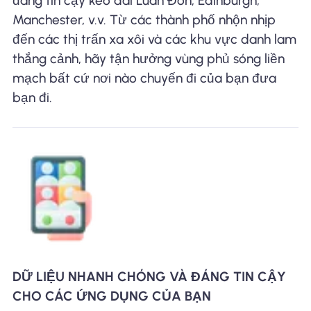
đáng tin cậy kéo dài Luân Đôn, Edinburgh,
Manchester, v.v. Từ các thành phố nhộn nhịp
đến các thị trấn xa xôi và các khu vực danh lam
thắng cảnh, hãy tận hưởng vùng phủ sóng liền
mạch bất cứ nơi nào chuyến đi của bạn đưa
bạn đi.
DỮ LIỆU NHANH CHÓNG VÀ ĐÁNG TIN CẬY
CHO CÁC ỨNG DỤNG CỦA BẠN