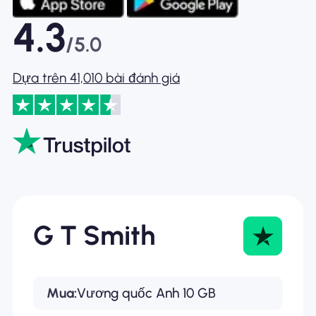
4.3
/5.0
Dựa trên 41,010 bài đánh giá
G T Smith
Mua:
Vương quốc Anh 10 GB