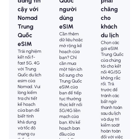
đáng tin
Quốc
phải
cậy với
người
chăng
Nomad
dùng
cho
Trung
eSIM
khách
Cần thêm
Quốc
du lịch
dữ liệu hoặc
Chọn các
eSIM
mở rộng kế
gói eSIM
Trải nghiệm
hoạch của
Trung Quốc
kết nối f-
bạn? Chỉ
của chúng
fast 5G, 4G
cần mua
tôi cho kết
với Trung
một tiện ích
nối 4G/5G
Quốc du lịch
bổ sung cho
không rắc
esim của
Trung Quốc
rối. Trả
Nomad. Vui
eSIM của
trước để
lòng kiểm
bạn để tiếp
tránh các
tra chi tiết
tục thưởng
bất ngờ
kế hoạch
thức kết nối
thanh toán
của bạn để
5G/4G liền
sau du lịch
biết tính
mạch của
và duy trì
khả dụng
bạn. Khi kế
kiểm soát
và tốc độ
hoạch ban
hoàn toàn
mạng cụ
đầu của
đối với việc