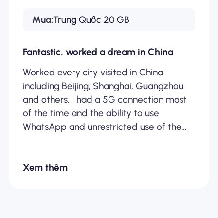
Mua:
Trung Quốc 20 GB
Fantastic, worked a dream in China
Worked every city visited in China
including Beijing, Shanghai, Guangzhou
and others. I had a 5G connection most
of the time and the ability to use
WhatsApp and unrestricted use of the
internet. Well worth every penny! For info,
I didn’t stream any videos off the
Xem thêm
connection (movies etc) but I did use
instagram, maps, internet, sent photos
and videos. I used around 1GB per day.