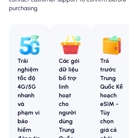
purchasing.
Trải
Các gói
Trả
nghiệm
dữ liệu
trước
tốc độ
bổ trợ
Trung
4G/5G
linh
Quốc Kế
nhanh
hoạt
hoạch
và
cho
eSIM -
phạm vi
người
Tùy
bảo
dùng
chọn
hiểm
Trung
giá cả