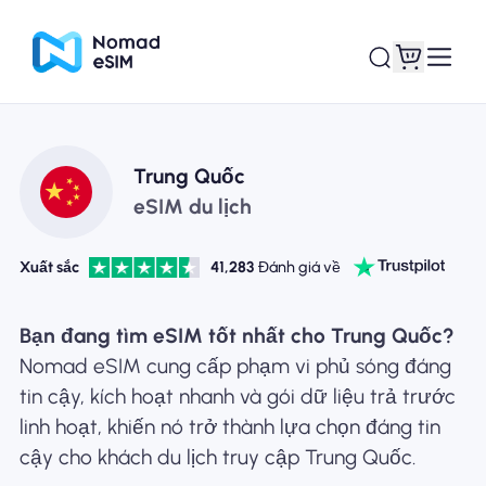
Đăng nhập Đăng
Trung Quốc
eSIM của tôi
ký
eSIM du lịch
Xuất sắc
41,283
Đánh giá về
Kế hoạch mua sắm
Bạn đang tìm eSIM tốt nhất cho Trung Quốc?
Nomad eSIM cung cấp phạm vi phủ sóng đáng
tin cậy, kích hoạt nhanh và gói dữ liệu trả trước
linh hoạt, khiến nó trở thành lựa chọn đáng tin
Giới thiệu về eSIM
cậy cho khách du lịch truy cập Trung Quốc.