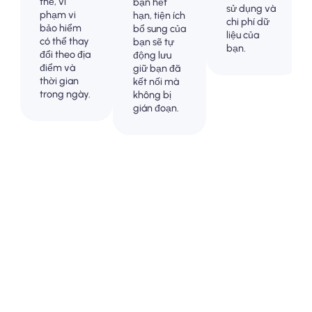
thể, vì
bạn hết
sử dụng và
phạm vi
hạn, tiện ích
chi phí dữ
bảo hiểm
bổ sung của
liệu của
có thể thay
bạn sẽ tự
bạn.
đổi theo địa
động lưu
điểm và
giữ bạn đã
thời gian
kết nối mà
trong ngày.
không bị
gián đoạn.