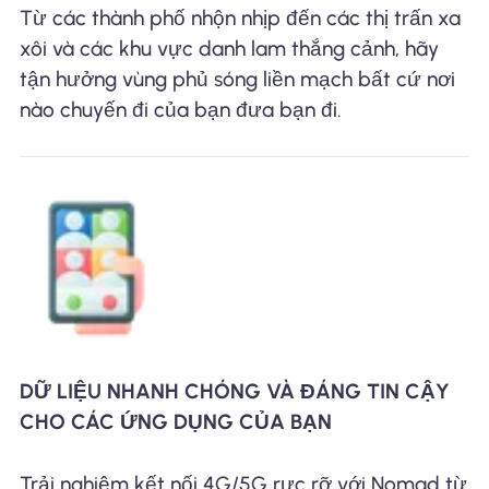
Từ các thành phố nhộn nhịp đến các thị trấn xa
xôi và các khu vực danh lam thắng cảnh, hãy
tận hưởng vùng phủ sóng liền mạch bất cứ nơi
nào chuyến đi của bạn đưa bạn đi.
DỮ LIỆU NHANH CHÓNG VÀ ĐÁNG TIN CẬY
CHO CÁC ỨNG DỤNG CỦA BẠN
Trải nghiệm kết nối 4G/5G rực rỡ với Nomad từ