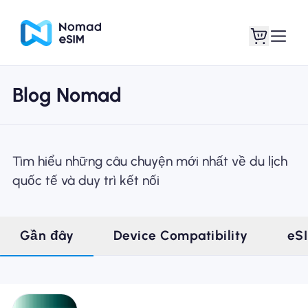
Blog Nomad
Đăng nhập Đăng
eSIM của tôi
ký
Tìm hiểu những câu chuyện mới nhất về du lịch
quốc tế và duy trì kết nối
Kế hoạch mua sắm
Gần đây
Device Compatibility
eS
Giới thiệu về eSIM