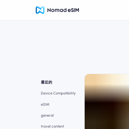
最近的
Device Compatibility
eSIM
general
travel content