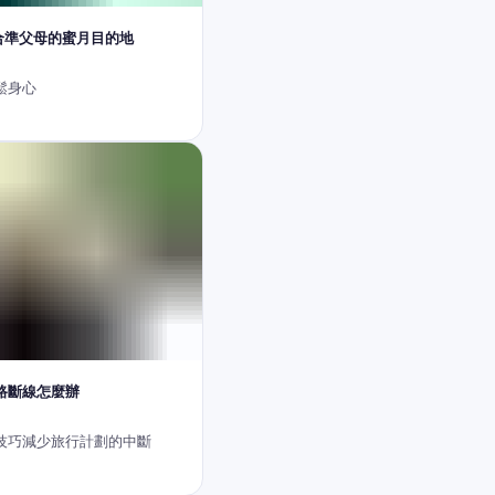
適合準父母的蜜月目的地
鬆身心
路斷線怎麼辦
技巧減少旅行計劃的中斷