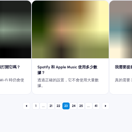
應該打開它嗎？
Spotify 和 Apple Music 使用多少數
我需要提
據？
-Fi 時仍會使
透過正確的設置，它不會使用大量數
真的需要 
據。
1
...
21
22
23
24
25
...
41