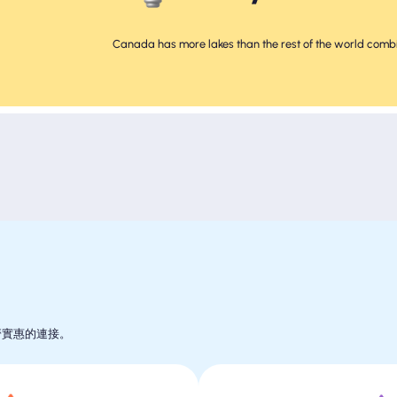
Canada has more lakes than the rest of the world comb
經濟實惠的連接。