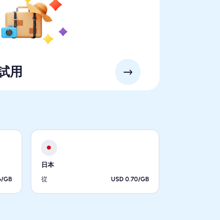
 試用
日本
6/GB
從
USD 0.70/GB