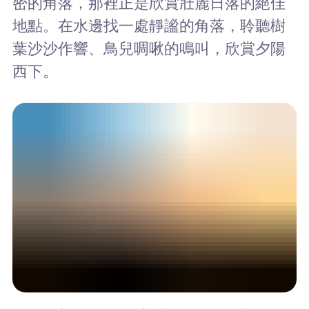
密的角落，那裡正是欣賞壯麗日落的絕佳
地點。在水邊找一處靜謐的角落，聆聽樹
葉沙沙作響、鳥兒啁啾的鳴叫，欣賞夕陽
西下。