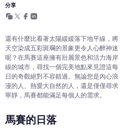
為什麼選擇Nomad eSIM
分享
使用 eSIM
還有什麼比看著太陽緩緩落下地平線，將
天空染成五彩斑斕的景象更令人心醉神迷
企業用戶
呢？在馬賽這座擁有壯麗景色和活力海岸
線的城市，尋找一個完美地點來見證這每
日的奇觀絕對不容錯過。無論您是內心浪
漫的人、熱愛大自然的人，還是僅僅尋求
寧靜，馬賽都能滿足每個人的需求。
馬賽的日落