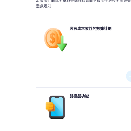
出國旅行面臨的挑戰是保持聯繫而不會產生過多的漫遊費用
遊戲規則
與傳統漫遊相比，eSIM以較低的價格提供競爭性數
具有成本效益的數據計劃
劃。旅行者不必依靠昂貴的運營商漫遊率，而是可以
的地量身定制的負擔得起的本地或地區eSIM計劃。
可以確保在國外可靠的高速Internet訪問權限的同時
確保大量節
許多現代設備都支持雙模擬功能，使用戶可以在
雙模擬功能
eSIM進行旅行數據時維護其主要號碼和文本。此設
確保您在享受國外數據訪問的同時，可以在通常的情
保持聯繫，而不會中斷家庭網絡服