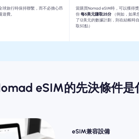
全球旅行時保持聯繫，而不必擔心昂
當購買Nomad eSIM時，可以獲得
漫遊費。
你
每5美元賺取25分
（例如，如果
了12美元的數據計劃，則在結帳時
取50點）
omad eSIM的先決條件
eSIM兼容設備