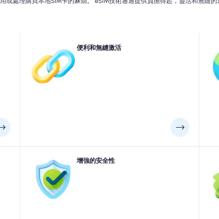
或處理購買本地SIM卡的麻煩。 eSIM技術通過提供負擔得起，靈活和無縫的
據計
旅行者在出國時不再需要處理實體SIM卡。他們可以在登
便利和無縫激活
許
為目
陸前以數字方式安裝和激活移動計劃，而不是在journey
區
這樣
中間搜索售貨亭或處理SIM卡托盤工具。這使得可以輕鬆
，可
地通過電話設置在計劃之間切換，從而提供了一種更方
省。
便，更無壓力的方式，可以在旅行時保持聯繫。
使用
與物理SIM卡不同，eSIM不能從您的設備上丟失，被盜或
增強的安全性
與
置可
刪除。這樣可以降低SIM卡盜竊或未經授權使用的風險，
況下
從而確保旅行時更安全，更安全的移動體驗。
理
務。
料