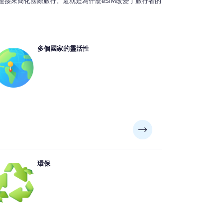
連接來簡化國際旅行。這就是為什麼eSIM改變了旅行者的
多eSIM提供商提供區域或全球計劃，允許多個國家 /地
多個國家的靈活性
無縫連通性，而無需更改SIM卡。這對於多國旅客，數
字游牧民族或經常在目的地之間移動的人特別有用。
傳統的SIM卡不同，該卡是由塑料製成的，通常包含過
環保
量的包裝，而eSIM完全是數字化的。這意味著不需要物
製造，運輸或處置SIM卡及其隨附的材料。通過消除塑
廢物並減少與物流和零售分佈相關的碳足跡，eSIMS代
表了一種更可持續的移動連接方法。