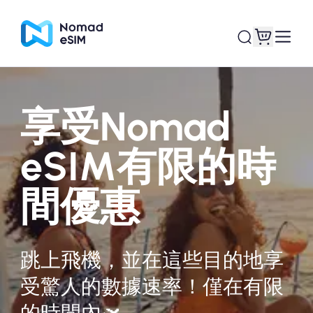
享受Nomad
登錄 /註冊
我的 eSIM
eSIM有限的時
間優惠
購買計劃
跳上飛機，並在這些目的地享
關於eSIM
受驚人的數據速率！僅在有限
的時間內🛫