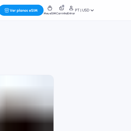
0
PT | USD
Ver planos eSIM
Meu eSIM
Carrinho
Entrar