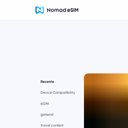
Recente
Device Compatibility
eSIM
general
travel content