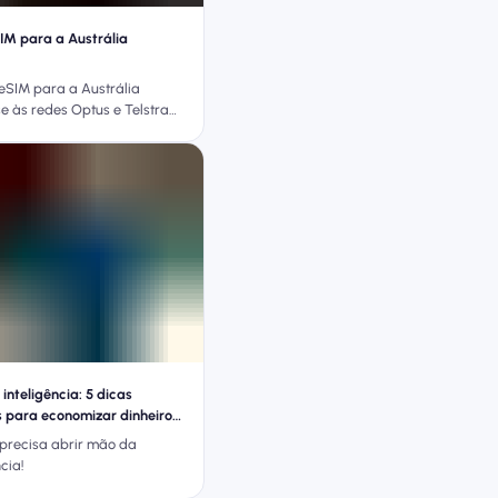
IM para a Austrália
eSIM para a Austrália
e às redes Optus e Telstra
ção instantânea e sem
roaming. Compare os
provedores, planos e
inteligência: 5 dicas
s para economizar dinheiro
iagens
precisa abrir mão da
cia!