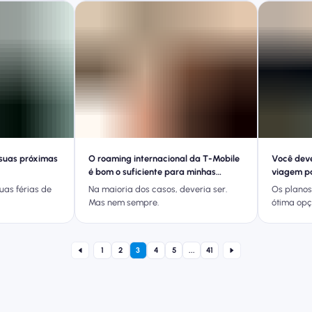
suas próximas
O roaming internacional da T-Mobile
Você deve
é bom o suficiente para minhas
viagem p
viagens?
uas férias de
Na maioria dos casos, deveria ser.
Os planos
Mas nem sempre.
ótima opç
durante e
1
2
3
4
5
...
41