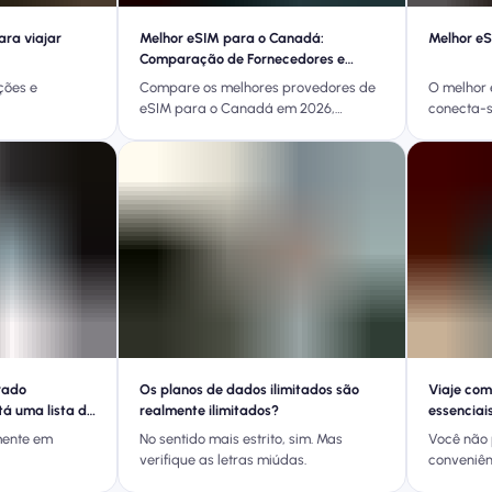
ra viajar
Melhor eSIM para o Canadá:
Melhor eS
Comparação de Fornecedores e
Melhores Escolhas
ções e
Compare os melhores provedores de
O melhor 
eSIM para o Canadá em 2026,
conecta-s
incluindo cobertura, suporte a
com ativa
hotspot, economia em roaming,
taxas de 
confiabilidade e custo-benefício para
melhores 
diferentes tipos de viagem.
preços.
rado
Os planos de dados ilimitados são
Viaje com 
tá uma lista de
realmente ilimitados?
essenciai
em suas v
mente em
No sentido mais estrito, sim. Mas
Você não 
verifique as letras miúdas.
conveniên