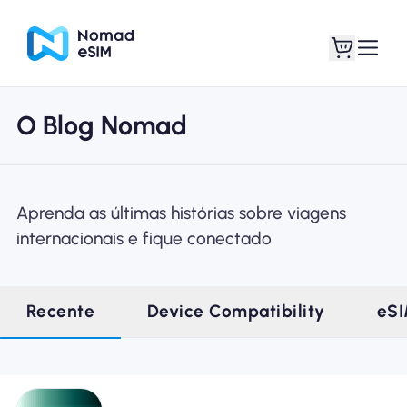
O Blog Nomad
Entrar Inscrever-se
Meus eSIM
Aprenda as últimas histórias sobre viagens
internacionais e fique conectado
Planos de loja
Recente
Device Compatibility
eS
Sobre o eSIM