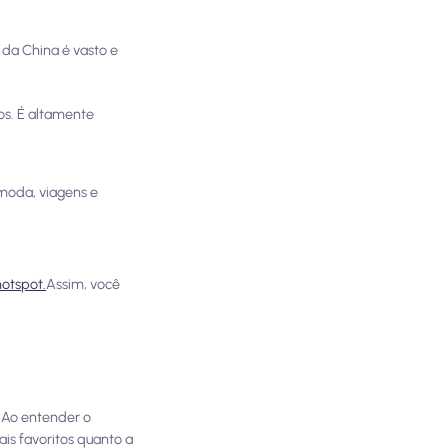
 da China é vasto e
s. É altamente
 moda, viagens e
otspot.
Assim, você
. Ao entender o
ais favoritos quanto a