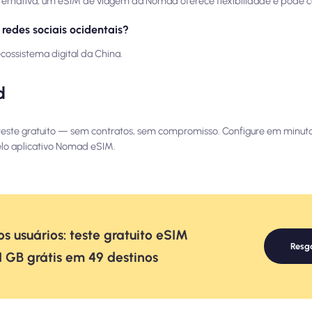
ternativa, um eSIM de viagem da Nomad oferece flexibilidade e pode co
 redes sociais ocidentais?
ossistema digital da China.
d
ste gratuito — sem contratos, sem compromisso. Configure em minuto
elo aplicativo Nomad eSIM.
s usuários: teste gratuito eSIM
Resg
1 GB grátis em 49 destinos