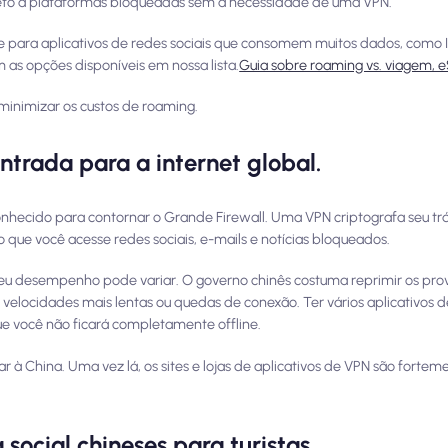
eto a plataformas bloqueadas sem a necessidade de uma VPN.
e para aplicativos de redes sociais que consomem muitos dados, como
 as opções disponíveis em nossa lista.
Guia sobre roaming vs. viagem, e
minimizar os custos de roaming.
ntrada para a internet global.
nhecido para contornar o Grande Firewall. Uma VPN criptografa seu trá
 que você acesse redes sociais, e-mails e notícias bloqueados.
eu desempenho pode variar. O governo chinês costuma reprimir os prov
elocidades mais lentas ou quedas de conexão. Ter vários aplicativos d
você não ficará completamente offline.
r à China. Uma vez lá, os sites e lojas de aplicativos de VPN são forteme
 social chineses para turistas