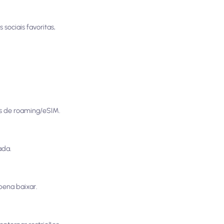
 sociais favoritas,
os de roaming/eSIM.
ada.
pena baixar.