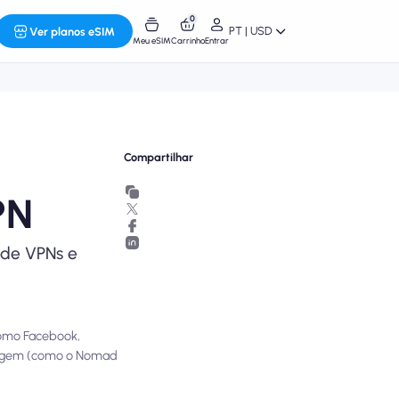
0
PT | USD
Ver planos eSIM
Meu eSIM
Carrinho
Entrar
Compartilhar
PN
 de VPNs e
como Facebook,
viagem (como o Nomad