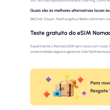
Sim, se a sua operadora oferecer roaming. Como al
Quais são as melhores alternativas locais às
WeChat, Douyin, Xiaohongshu e Weibo dominam o ec
Teste gratuito do eSIM Noma
Experimente o Nomad eSIM sem riscos com nosso te
conectividade segura e gerencie tudo facilmente p
Para novo
Resgate 