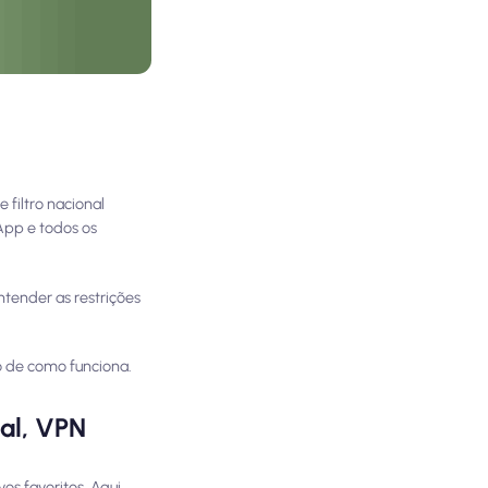
filtro nacional
sApp e todos os
ntender as restrições
 de como funciona.
al, VPN
os favoritos. Aqui