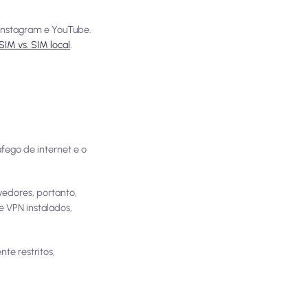
 Instagram e YouTube.
SIM vs. SIM local
.
fego de internet e o
edores, portanto,
e VPN instalados,
nte restritos,