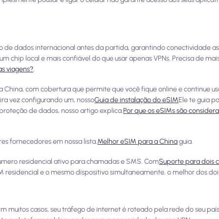
o de dados internacional antes da partida, garantindo conectividade a
m chip local e mais confiável do que usar apenas VPNs. Precisa de mai
as viagens?
.
China, com cobertura que permite que você fique online e continue us
eira vez configurando um, nosso
Guia de instalação do eSIM
Ele te guia p
proteção de dados, nosso artigo explica.
Por que os eSIMs são consider
es fornecedores em nossa lista.
Melhor eSIM para a China
guia.
úmero residencial ativo para chamadas e SMS. Com
Suporte para dois 
 residencial e o mesmo dispositivo simultaneamente, o melhor dos do
m muitos casos, seu tráfego de internet é roteado pela rede do seu paí