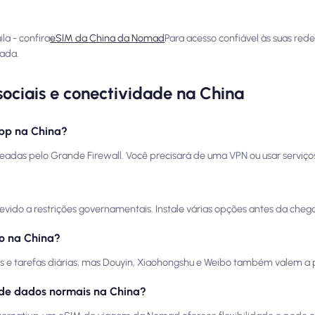
a - confira
eSIM da China da Nomad
Para acesso confiável às suas redes
ada.
sociais e conectividade na China
App na China?
ueadas pelo Grande Firewall. Você precisará de uma VPN ou usar serviç
do a restrições governamentais. Instale várias opções antes da cheg
so na China?
e tarefas diárias, mas Douyin, Xiaohongshu e Weibo também valem a 
 de dados normais na China?