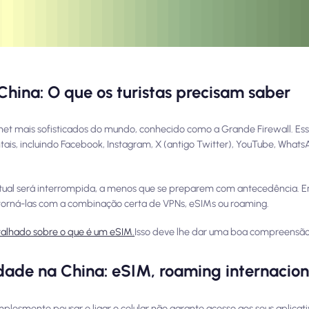
hina: O que os turistas precisam saber
et mais sofisticados do mundo, conhecido como a Grande Firewall. Esse 
entais, incluindo Facebook, Instagram, X (antigo Twitter), YouTube, What
 habitual será interrompida, a menos que se preparem com antecedência. E
torná-las com a combinação certa de VPNs, eSIMs ou roaming.
talhado sobre o que é um eSIM.
Isso deve lhe dar uma boa compreensão
dade na China: eSIM, roaming internacion
lesmente pousar e ligar o celular não garante acesso aos seus aplicativ