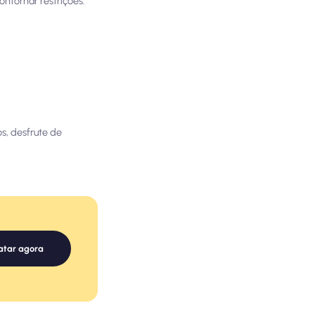
ntornar restrições.
s, desfrute de
atar agora