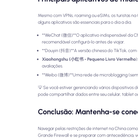
Mesmo com VPNs, roaming ou eSIMs, os turistas na Ch
alguns aplicativos são essenciais para o dia a dia.
**WeChat (微信)**O aplicativo indispensável da C
recomendável configurá-lo antes de viajar.
**Douyin (抖音)**A versão chinesa do TikTok, com 
Xiaohongshu (小红书 - Pequeno Livro Vermelho
)
avaliações.
**Weibo (微博)**Uma rede de microblogging (semelh
💡 Se você estiver gerenciando vários dispositivos 
pode compartilhar dados entre seu celular, tablet o
Conclusão: Mantenha-se cone
Navegar pelas restrições de internet na China como
Grande Firewall e se preparar com antecedência, voc