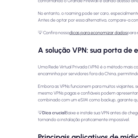
contornando o Grande Firewall e dando acesso dir
No entanto, o roaming pode ser caro, especialment
Antes de optar por essa alternativa, compare-a com
💡 Confira nosso
dicas para economizar dados
para 
A solução VPN: sua porta de e
Uma Rede Virtual Privada (VPN) é o método mais co
encaminha por servidores fora da China, permitindo
Embora as VPNs funcionem para muitos viajantes, s
mesmo VPNs pagas e confiáveis ​​podem apresentar v
combinado com um eSIM como backup, garante que 
💡
Dica crucial
Baixe e instale sua VPN antes de chega
tornando a instalação praticamente impossível.
Principais aplicativos de mídia