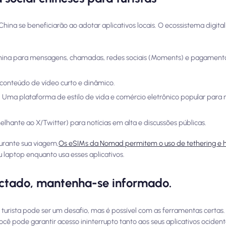
ina se beneficiarão ao adotar aplicativos locais. O ecossistema digital
hina para mensagens, chamadas, redes sociais (Moments) e pagamento
conteúdo de vídeo curto e dinâmico.
: Uma plataforma de estilo de vida e comércio eletrônico popular para
ante ao X/Twitter) para notícias em alta e discussões públicas.
durante sua viagem,
Os eSIMs da Nomad permitem o uso de tethering e h
u laptop enquanto usa esses aplicativos.
ctado, mantenha-se informado.
 turista pode ser um desafio, mas é possível com as ferramentas certas
ê pode garantir acesso ininterrupto tanto aos seus aplicativos ocident