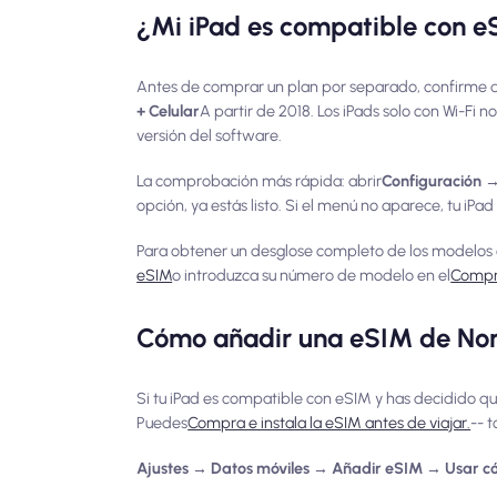
¿Mi iPad es compatible con 
Antes de comprar un plan por separado, confirme que
+ Celular
A partir de 2018. Los iPads solo con Wi-Fi
versión del software.
La comprobación más rápida: abrir
Configuración →
opción, ya estás listo. Si el menú no aparece, tu iPad
Para obtener un desglose completo de los modelos c
eSIM
o introduzca su número de modelo en el
Compr
Cómo añadir una eSIM de Nom
Si tu iPad es compatible con eSIM y has decidido qu
Puedes
Compra e instala la eSIM antes de viajar.
-- 
Ajustes → Datos móviles → Añadir eSIM → Usar c