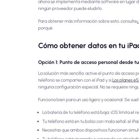
ahora se implementa mediante software en lugar de 
ningún proveedor puede eludirlo.
Para obtener más información sobre esto, consulte
¿
porqué.
Cómo obtener datos en tu iPa
Opción 1: Punto de acceso personal desde tu 
La solución más sencilla: active el punto de acceso 
teléfono se comparten con el iPad y sí,
Los planes eS
ninguna configuración especial. No se requiere ning
Funciona bien para un uso ligero y ocasional. Se vue
La batería de tu teléfono está baja: iOS limita e
Tu teléfono está en tu bolso con mala señal; el iP
Necesitas que ambos dispositivos funcionen sim
Tu teléfono está apagado o cargando en otra hab