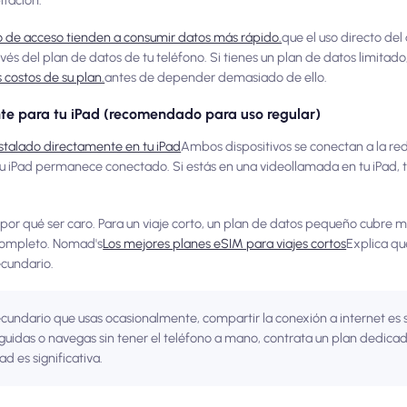
o de acceso tienden a consumir datos más rápido.
que el uso directo del 
vés del plan de datos de tu teléfono. Si tienes un plan de datos limitado
 costos de su plan.
antes de depender demasiado de ello.
e para tu iPad (recomendado para uso regular)
stalado directamente en tu iPad
Ambos dispositivos se conectan a la re
 tu iPad permanece conectado. Si estás en una videollamada en tu iPad, t
por qué ser caro. Para un viaje corto, un plan de datos pequeño cubre 
 completo. Nomad's
Los mejores planes eSIM para viajes cortos
Explica qu
ecundario.
secundario que usas ocasionalmente, compartir la conexión a internet es s
eguidas o navegas sin tener el teléfono a mano, contrata un plan dedicad
d es significativa.