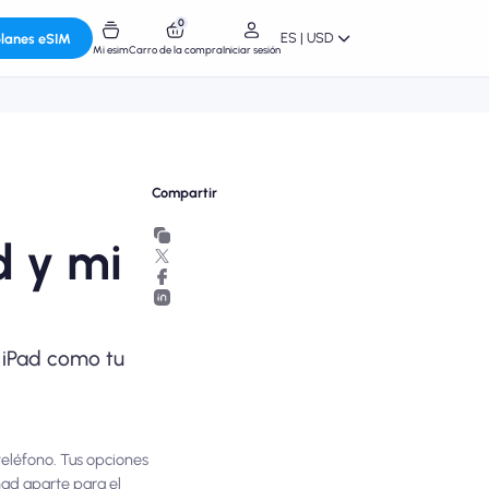
0
ES | USD
planes eSIM
Mi esim
Carro de la compra
Iniciar sesión
Compartir
d y mi
u iPad como tu
teléfono. Tus opciones
mad aparte para el