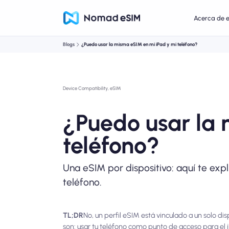
Acerca de 
Blogs
¿Puedo usar la misma eSIM en mi iPad y mi teléfono?
Device Compatibility, eSIM
¿Puedo usar la 
teléfono?
Una eSIM por dispositivo: aquí te ex
teléfono.
TL;DR
No, un perfil eSIM está vinculado a un solo d
son: usar tu teléfono como punto de acceso para el 