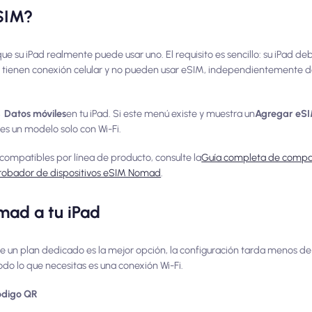
eSIM?
 su iPad realmente puede usar uno. El requisito es sencillo: su iPad deb
 no tienen conexión celular y no pueden usar eSIM, independientemente d
 Datos móviles
en tu iPad. Si este menú existe y muestra un
Agregar eS
 es un modelo solo con Wi-Fi.
ompatibles por línea de producto, consulte la
Guía completa de compat
obador de dispositivos eSIM Nomad
.
ad a tu iPad
e un plan dedicado es la mejor opción, la configuración tarda menos de
todo lo que necesitas es una conexión Wi-Fi.
ódigo QR