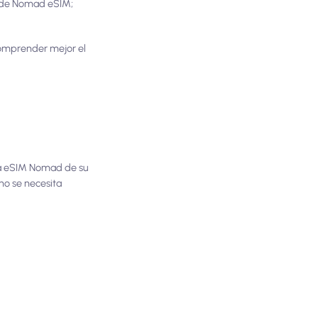
ón de Nomad eSIM;
omprender mejor el
e la eSIM Nomad de su
 no se necesita