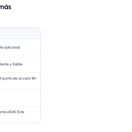
 más
te adicional.
ente y fiable.
l punto de acceso Wi-
omo eSIM. Este