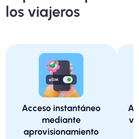
los viajeros
Acceso instantáneo
Ah
mediante
vi
aprovisionamiento