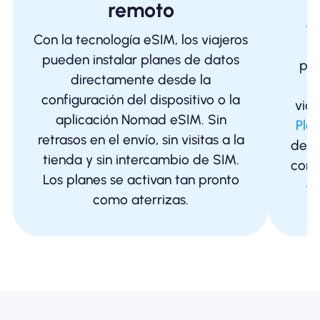
tr
remoto
ci
Con la tecnología eSIM, los viajeros
vi
pueden instalar planes de datos
pu
directamente desde la
f
configuración del dispositivo o la
viaj
aplicación Nomad eSIM. Sin
Pla
retrasos en el envío, sin visitas a la
de 2
tienda y sin intercambio de SIM.
con 
Los planes se activan tan pronto
de
como aterrizas.