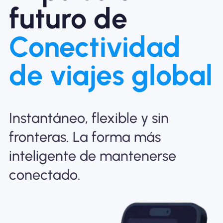
futuro de
Por qué la eSIM Nomad
Conectividad
Usando una eSIM
de viajes global
Para negocios
Instantáneo, flexible y sin
fronteras. La forma más
inteligente de mantenerse
conectado.