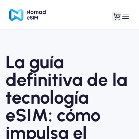
Entra / Registrarse
Mis eSIM
La guía
definitiva de la
Planes de la tienda
tecnología
eSIM: cómo
Acerca de eSIM
impulsa el