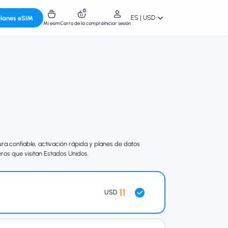
0
ES | USD
planes eSIM
Mi esim
Carro de la compra
Iniciar sesión
 confiable, activación rápida y planes de datos
eros que visitan Estados Unidos.
11
USD