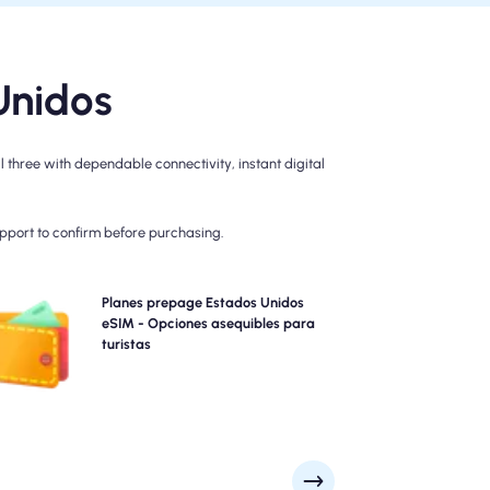
Unidos
three with dependable connectivity, instant digital
upport to confirm before purchasing.
Elija nuestros planes eSIM prepages Estados Unidos
Planes prepage Estados Unidos
ara la conectividad 4G/5G sin problemas. Pague por
eSIM - Opciones asequibles para
adelantado para evitar sorpresas de facturación
turistas
sterior al viaje y mantener un control completo sobre
el uso y los costos de sus datos.