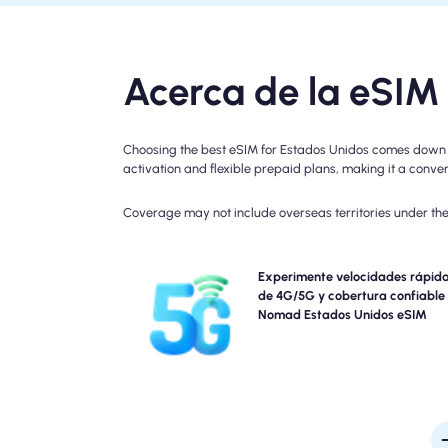
Acerca de la eSIM
Choosing the best eSIM for Estados Unidos comes down to
activation and flexible prepaid plans, making it a conveni
Coverage may not include overseas territories under the 
Experiencia Blazing-Fast 5G, 4G, LTE conectividad
Experimente velocidades rápid
Nomad's Estados Unidos Travel eSIM. Consulte
de 4G/5G y cobertura confiable
detalles de su plan para obtener disponibilid
Nomad Estados Unidos eSIM
velocidad de red específicas, ya que la cober
puede variar según la ubicación y la hora del 