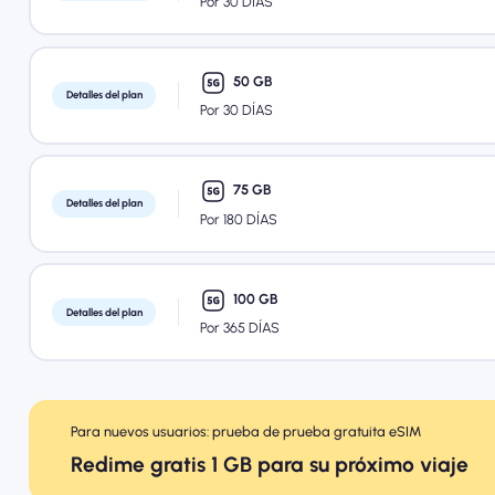
Por 30 DÍAS
50 GB
Detalles del plan
Por 30 DÍAS
75 GB
Detalles del plan
Por 180 DÍAS
100 GB
Detalles del plan
Por 365 DÍAS
Para nuevos usuarios: prueba de prueba gratuita eSIM
Redime gratis 1 GB para su próximo viaje