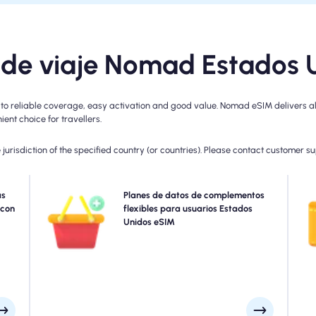
 de viaje Nomad Estados 
 reliable coverage, easy activation and good value. Nomad eSIM delivers all 
ent choice for travellers.
jurisdiction of the specified country (or countries). Please contact customer s
 con
as
¿Necesita más datos o extender su plan? Simplemente
Planes de datos de complementos
 los
 con
compre un complemento a su Estados Unidos eSIM para
flexibles para usuarios Estados
p
ad y
continuar disfrutando de la conectividad 5G/4G
Unidos eSIM
tura
perfecta. Cuando su plan inicial expira, su complemento
po
día.
se activa automáticamente que usted se conecta sin
interrupción.