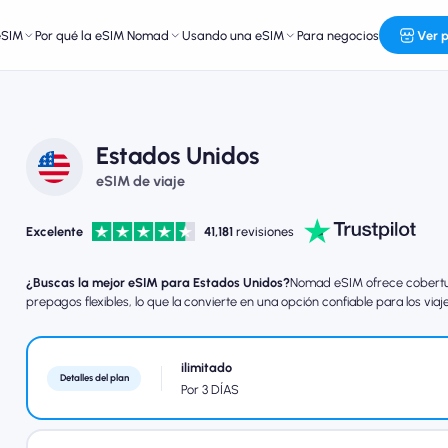
eSIM
Por qué la eSIM Nomad
Usando una eSIM
Para negocios
Ver 
Estados Unidos
eSIM de viaje
Excelente
41,181
revisiones
¿Buscas la mejor eSIM para Estados Unidos?
Nomad eSIM ofrece cobertura
prepagos flexibles, lo que la convierte en una opción confiable para los viaj
ilimitado
Detalles del plan
Por 3 DÍAS