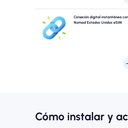
Omita las colas y olvide los sims físicos. Active su n
Conexión digital instantánea co
Estados Unidos eSIM instantáneamente desd
Nomad Estados Unidos eSIM
dispositivo para una conectividad rápida de 4G
Conéctese en línea en el momento en que llegu
aeropuerto sin problemas o demo
Cómo instalar y ac