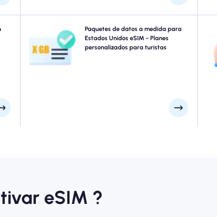
omad
n
¿Viaja a Ciudad de Nueva York, San Francisco, Los
Paquetes de datos a medida para
Ex
e su
Ángeles o en cualquier lugar de Estados Unidos? Elija
Estados Unidos eSIM - Planes
/5G.
entre nuestros paquetes de datos eSIM Estados Unidos
personalizados para turistas
e al
diseñados para satisfacer todas las necesidades, con
ras.
conectividad 4G/5G perfecta. Algunos de nuestros eSIM
requieren activación manual, consulte su correo
electrónico de instalación para estar seguro.
tivar eSIM ?