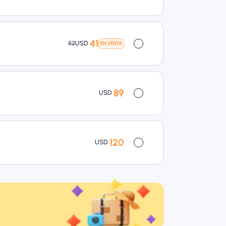
41
52
USD
EN VENTA
89
USD
120
USD