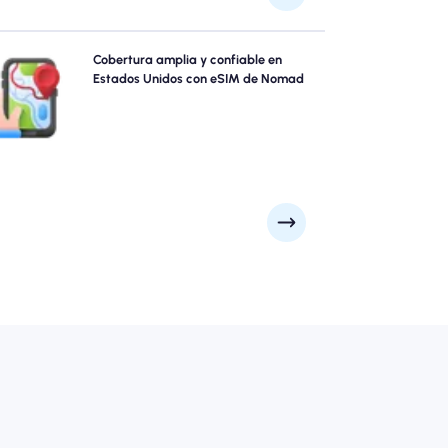
plore Estados Unidos con confianza usando Nomad's
Cobertura amplia y confiable en
Estados Unidos eSIM, ofreciendo una cobertura
Estados Unidos con eSIM de Nomad
confiable de 4G/5G de ciudades principales como
Ciudad de Nueva York, San Francisco, Los Ángeles a
puntos escénicos remotos. Mantente conectado sin
importar a dónde te lleve tu aventura.