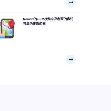
用Nomad's 奈及利亞 eSIM充滿信心地探索奈及利亞，
Nomad的eSIM橫跨奈及利亞的廣泛
拉各斯, 阿布賈, 卡拉巴爾到遠程風景景點等主要城市提
可靠的覆蓋範圍
可靠的4G/5G覆蓋範圍。無論冒險將您帶到哪裡，請保
持聯繫。