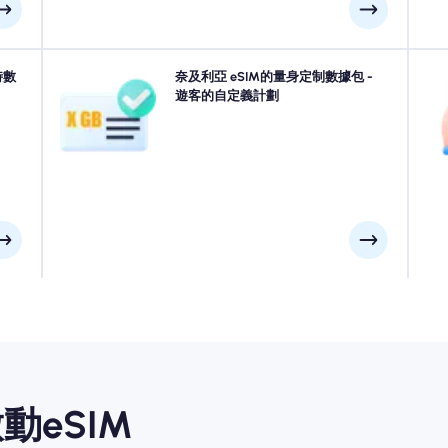
您的
時數
前往拉各斯, 阿布賈, 卡拉巴爾或奈及利亞中的任何地方？
奈及利亞 eSIM的量身定制數據包 -
使
到達機
從我們的奈及利亞 eSIM數據軟件包中進行選擇，旨在適
遊客的自定義計劃
從
線。
合所有需求，並具有無縫的4G/5G連接性。我們的一些
供
eSIM需要手動激活，請檢查您的安裝電子郵件以確保。
動eSIM