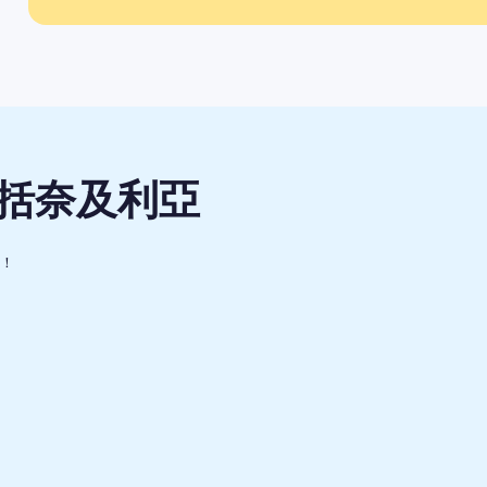
包括奈及利亞
行！