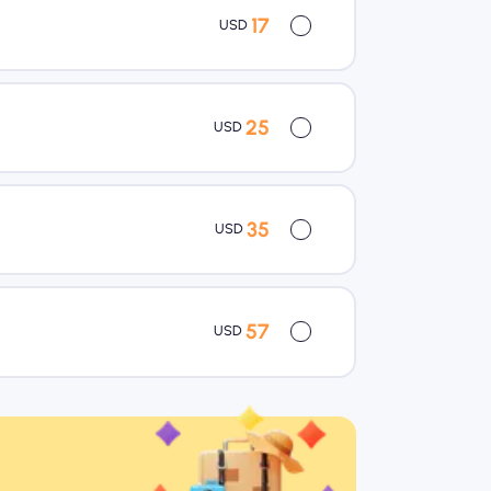
17
USD
25
USD
35
USD
57
USD