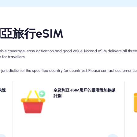
利亞旅行eSIM
 coverage, easy activation and good value. Nomad eSIM delivers all three wi
for travellers.
jurisdiction of the specified country (or countries). Please contact customer s
 快速
快速
需要更多數據還是擴展您的計劃？只需在您的奈及利亞
奈及利亞 eSIM用戶的靈活附加數據
選
可用
eSIM上購買一個附加組件即可繼續享受無縫的5G/4G連
計劃
連
間而
接。當您的初始計劃到期時，您的附加組件會自動啟動您
異。
連接的連接而不會中斷。