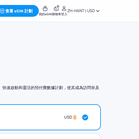
0
ZH-HANT | USD
查看 eSIM 計劃
我的eSIM
購物車
登入
蓋範圍、快速啟動和靈活的預付費數據計劃，使其成為訪問奈及
8
USD