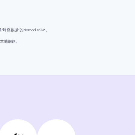
窩數據”的Nomad eSIM。
佳本地網絡。