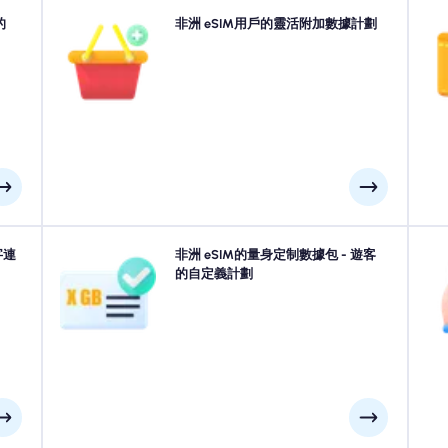
速。請
的
需要更多數據還是擴展您的計劃？只需在您的非洲 eSIM
非洲 eSIM用戶的靈活附加數據計劃
和速
上購買一個附加組件即可繼續享受無縫的5G/4G連接。當
接
異。
您的初始計劃到期時，您的附加組件會自動啟動您連接的
連接而不會中斷。
您的
字連
前往開普敦, 吉薩, 馬拉喀什或非洲中的任何地方？從我們
非洲 eSIM的量身定制數據包 - 遊客
使
達機場
的非洲 eSIM數據軟件包中進行選擇，旨在適合所有需
的自定義計劃
線。
求，並具有無縫的4G/5G連接性。我們的一些eSIM需要
4
手動激活，請檢查您的安裝電子郵件以確保。