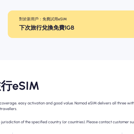
對於新用戶：免費試用eSIM
下次旅行兌換免費1GB
行eSIM
overage, easy activation and good value. Nomad eSIM delivers all three with 
travellers.
jurisdiction of the specified country (or countries). Please contact customer s