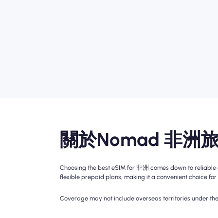
關於Nomad 非洲旅
Choosing the best eSIM for 非洲 comes down to reliable c
flexible prepaid plans, making it a convenient choice for 
Coverage may not include overseas territories under the 