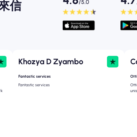
4.8
4.7
/5.0
的來信
Khozya D Zyambo
C
Fantastic services
Ott
Fantastic services
Ott
rk
uni