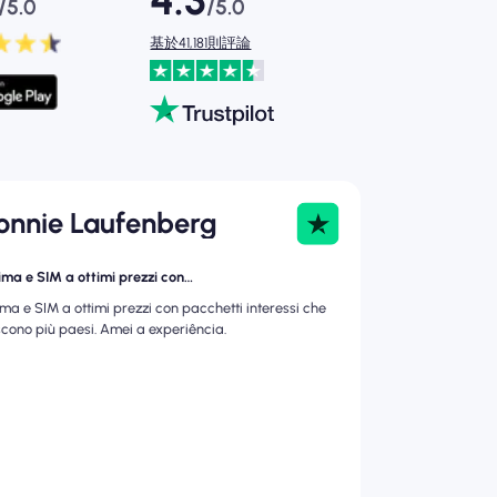
4.3
/5.0
/5.0
基於41,181則評論
onnie Laufenberg
ima e SIM a ottimi prezzi con…
ima e SIM a ottimi prezzi con pacchetti interessi che
scono più paesi. Amei a experiência.