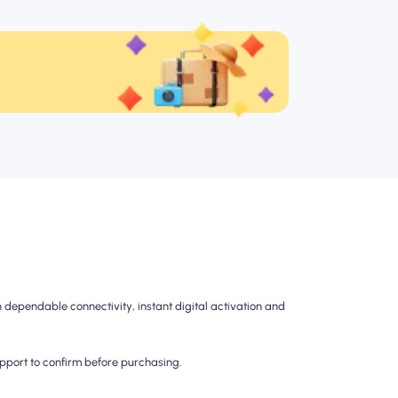
dependable connectivity, instant digital activation and
upport to confirm before purchasing.