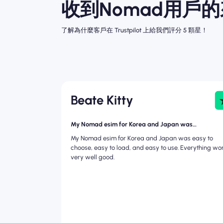
收到Nomad用戶
了解為什麼客戶在 Trustpilot 上給我們評分 5 顆星！
Beate Kitty
My Nomad esim for Korea and Japan was…
My Nomad esim for Korea and Japan was easy to
choose, easy to load, and easy to use. Everything wo
very well good.