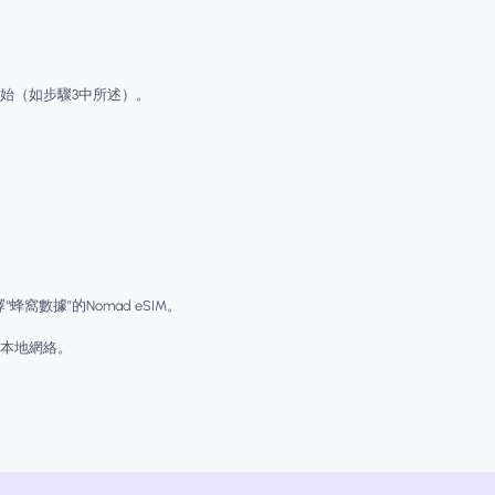
始（如步驟3中所述）。
窩數據”的Nomad eSIM。
佳本地網絡。