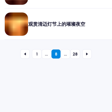
观赏清迈灯节上的璀璨夜空
1
...
8
...
28