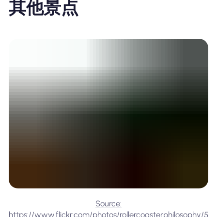
其他景点
Source:
https://www.flickr.com/photos/rollercoasterphilosophy/5