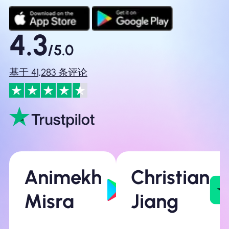
4.3
/5.0
基于 41,283 条评论
Animekh
Christian
Misra
Jiang