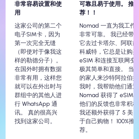
非常容易设置和使
可靠且易于使用。 推
用
荐！！
这家公司的第二个
Nomad 一直为我工作
电子SIM卡，因为
非常可靠。 我已经带
第一次完全无缝
它去过卡塔尔、阿联酋
（即使对于像我这
科威特，它总是让购买
样的勒德分子）。
eSIM 和连接互联网变
在国外时拥有数据
极其简单和直接。 当
非常有用，这样您
的家人来沙特阿拉伯探
就可以在外出时与
我时，我帮助他们通过
群组中的其他人进
Nomad 获得了 eSIM
行 WhatsApp 通
他们的反馈也非常积极
讯。 真的很高兴
我还额外获得了 5 美
找到这家公司。
于自己购物！ 100%推
荐。