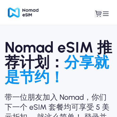
Nomad eSIM 推
登录 / 注册
我的 eSIM
荐计划：
分享就
是节约！
商城
带一位朋友加入 Nomad，你们
关于 eSIM
下一个 eSIM 套餐均可享受 5 美
元折扣。 就这么简单！ 登录并