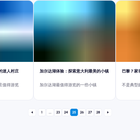
览的迷人村庄
加尔达湖体验：探索意大利最美的小镇
巴黎 7 
庄值得游览
加尔达湖最值得游览的一些小镇
不是典型
1
...
23
24
25
26
27
28