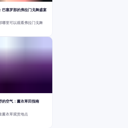
：巴塞罗那的弗拉门戈舞盛宴
那哪里可以观看弗拉门戈舞
野的空气：薰衣草田指南
佳薰衣草观赏地点