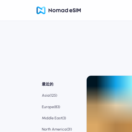
最近的
Asia(125)
Europe(83)
Middle East(3)
North America(31)