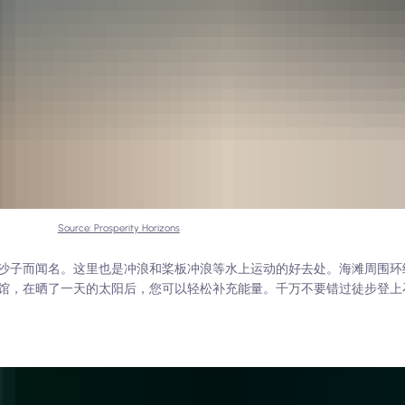
Source: Prosperity Horizons
沙子而闻名。这里也是冲浪和桨板冲浪等水上运动的好去处。海滩周围环
馆，在晒了一天的太阳后，您可以轻松补充能量。千万不要错过徒步登上