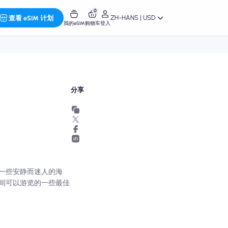
0
ZH-HANS | USD
查看 eSIM 计划
我的eSIM
购物车
登入
分享
一些安静而迷人的海
间可以游览的一些最佳