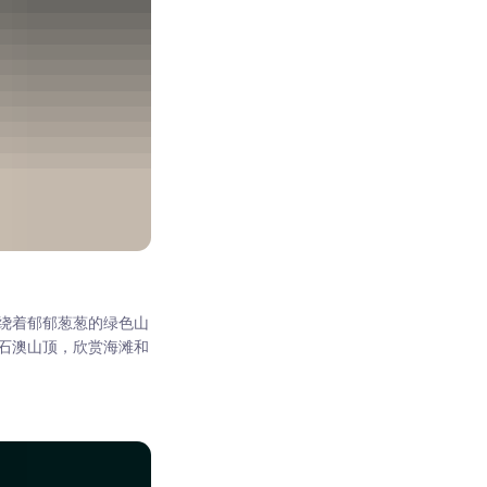
绕着郁郁葱葱的绿色山
石澳山顶，欣赏海滩和