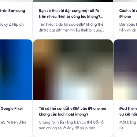
 trên Samsung
Bạn có thể cài đặt cùng một eSIM
Cách cài 
trên nhiều thiết bị cùng lúc không?
iPhone
Hướng dẫn toàn diện
axy Z Flip chỉ
Tìm hiểu lý do tại sao eSIM không thể
Đảm bảo k
được cài đặt trên nhiều thiết bị cùng
tiện khi d
lúc và khám phá những cách tốt nhất
để duy trì kết nối trên tất cả các tiện
ích của bạn với Nomad.
 Google Pixel
Tôi có thể cài đặt eSIM vào iPhone mà
iPad thế h
không cần kích hoạt không?
vụ kết nối
eSIM trên điện
Chúng tôi hiểu rằng bạn có thể bối rối
Một bảng 
nên chúng tôi ở đây để giúp bạn.
10