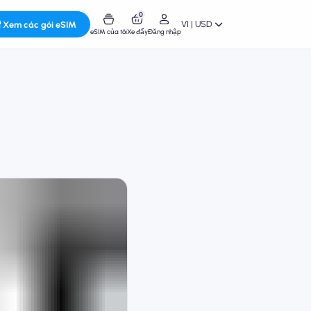
0
VI | USD
Xem các gói eSIM
eSIM của tôi
Xe đẩy
Đăng nhập