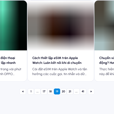
 điện thoại
Cách thiết lập eSIM trên Apple
Chuyển vù
 lập nhanh
Watch: Luôn kết nối khi di chuyển
động? Hư
nhanh (2
 trong vài phút
Cài đặt eSIM trên Apple Watch và tận
Thực hiệ
minh OPPO
hưởng các cuộc gọi, tin nhắn và dữ
này để kh
 dẫn từng
liệu mà không cần iPhone - hoàn hảo
nhanh chó
cho việc tập luyện, du lịch và giữ kết
hoặc chuy
nối khi di chuyển.
eSIM đơn 
1
...
17
18
19
20
21
...
41