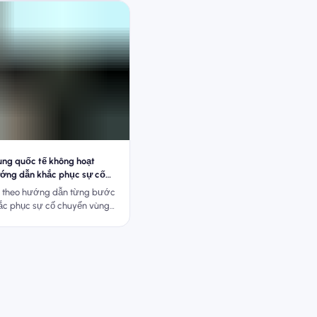
ng quốc tế không hoạt
ớng dẫn khắc phục sự cố
025)
n theo hướng dẫn từng bước
ắc phục sự cố chuyển vùng
ng trên iPhone và Android
ển sang giải pháp thay thế
giản hơn.