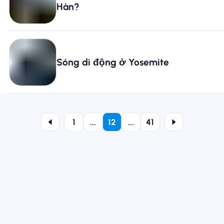
Hàn?
Sóng di động ở Yosemite
1
...
12
...
41