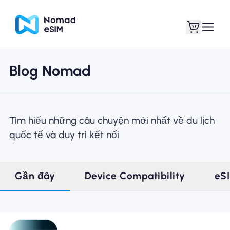
Blog Nomad
Đăng nhập Đăng
eSIM của tôi
ký
Tìm hiểu những câu chuyện mới nhất về du lịch
quốc tế và duy trì kết nối
Kế hoạch mua sắm
Gần đây
Device Compatibility
eS
Giới thiệu về eSIM