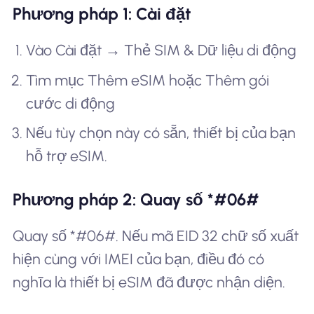
Phương pháp 1: Cài đặt
Vào Cài đặt → Thẻ SIM & Dữ liệu di động
Tìm mục Thêm eSIM hoặc Thêm gói
cước di động
Nếu tùy chọn này có sẵn, thiết bị của bạn
hỗ trợ eSIM.
Phương pháp 2: Quay số *#06#
Quay số *#06#. Nếu mã EID 32 chữ số xuất
hiện cùng với IMEI của bạn, điều đó có
nghĩa là thiết bị eSIM đã được nhận diện.