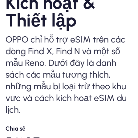
Kích hoạt &
Tại sao eSIM Nomad
Thiết lập
OPPO chỉ hỗ trợ eSIM trên các
Sử dụng eSIM
dòng Find X, Find N và một số
mẫu Reno. Dưới đây là danh
Cho doanh nghiệp
sách các mẫu tương thích,
những mẫu bị loại trừ theo khu
vực và cách kích hoạt eSIM du
lịch.
Chia sẻ