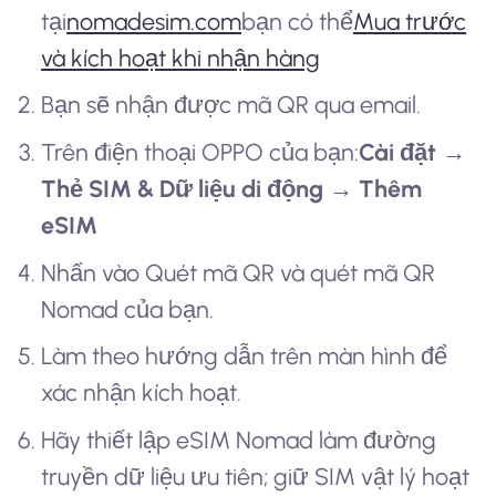
tại
nomadesim.com
bạn có thể
Mua trước
và kích hoạt khi nhận hàng
Bạn sẽ nhận được mã QR qua email.
Trên điện thoại OPPO của bạn:
Cài đặt →
Thẻ SIM & Dữ liệu di động → Thêm
eSIM
Nhấn vào Quét mã QR và quét mã QR
Nomad của bạn.
Làm theo hướng dẫn trên màn hình để
xác nhận kích hoạt.
Hãy thiết lập eSIM Nomad làm đường
truyền dữ liệu ưu tiên; giữ SIM vật lý hoạt