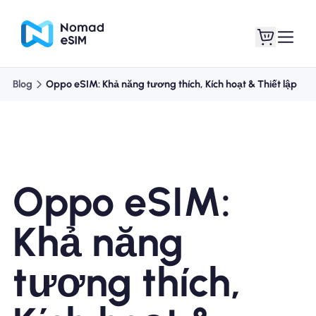
Blog
Oppo eSIM: Khả năng tương thích, Kích hoạt & Thiết lập
Đăng nhập Đăng
eSIM của tôi
ký
Oppo eSIM:
Kế hoạch mua sắm
Khả năng
tương thích,
Giới thiệu về eSIM