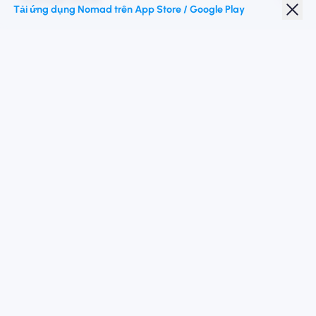
Tải ứng dụng Nomad trên App Store / Google Play
Giảm giá sinh viên
Điểm đến hàng đầu
Theo chúng tôi
Điều khoản dịch vụ
Chính sách bảo mật