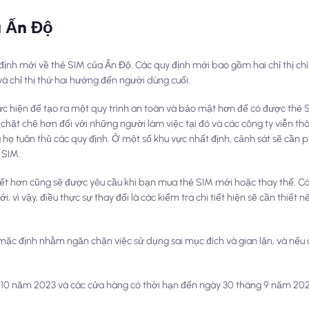
a Ấn Độ
ịnh mới về thẻ SIM của Ấn Độ. Các quy định mới bao gồm hai chỉ thị chính
và chỉ thị thứ hai hướng đến người dùng cuối.
c hiện để tạo ra một quy trình an toàn và bảo mật hơn để có được thẻ S
 chặt chẽ hơn đối với những người làm việc tại đó và các công ty viễn t
ọ tuân thủ các quy định. Ở một số khu vực nhất định, cảnh sát sẽ cần p
 SIM.
tiết hơn cũng sẽ được yêu cầu khi bạn mua thẻ SIM mới hoặc thay thế. C
, vì vậy, điều thực sự thay đổi là các kiểm tra chi tiết hiện sẽ cần thiết
mặc định nhằm ngăn chặn việc sử dụng sai mục đích và gian lận, và nếu 
ng 10 năm 2023 và các cửa hàng có thời hạn đến ngày 30 tháng 9 năm 20