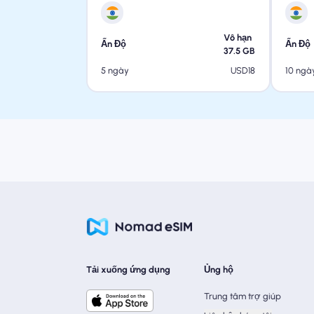
Vô hạn
Ấn Độ
Ấn Độ
37.5
GB
USD
18
5 ngày
10 ngà
Tải xuống ứng dụng
Ủng hộ
Trung tâm trợ giúp