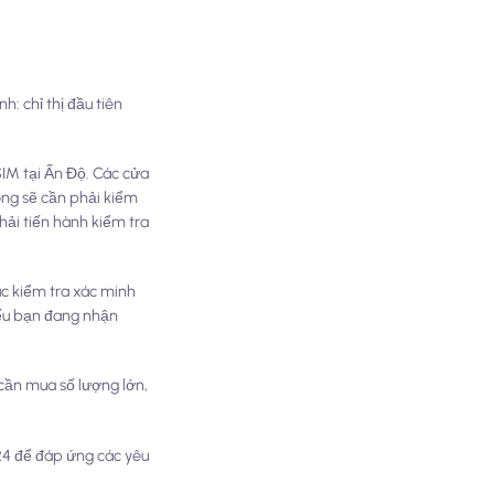
: chỉ thị đầu tiên
IM tại Ấn Độ. Các cửa
hông sẽ cần phải kiểm
hải tiến hành kiểm tra
ác kiểm tra xác minh
 nếu bạn đang nhận
cần mua số lượng lớn,
24 để đáp ứng các yêu