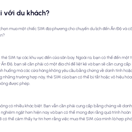
ối với du khách?
a chọn mua một chiếc SIM địa phương cho chuyến du lịch đến Ấn Độ và câ
ạn?
ận thẻ SIM tại các khu vực đến của sân bay. Ngoài ra, bạn có thể đến một
 Ấn Độ, bạn sẽ cần phải có một địa chỉ để liệt kê và bạn sẽ cần cung cấ
nh huống mà các cửa hàng không yêu cầu bằng chứng về danh tính hoặc 
ong những trường hợp này, thẻ SIM của bạn có thể bị tắt hoặc vô hiệu hóa 
không được phép.
không có nhiều khác biệt. Bạn vẫn cần phải cung cấp bằng chứng về danh t
hể nghiêm ngặt hơn hiện nay và bạn có thể mong đợi rằng quá trình hoàn 
 sẽ có thể cảm thấy tự tin hơn rằng việc mua thẻ SIM của mình là hợp phá