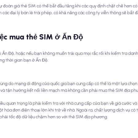
 đoán giá thẻ SIM có thể bắt đầu tăng khi các quy định chặt chẽ hơn có 
m các đại lý bán lẻ trái phép, có khả năng các công ty viễn thông sẽ bắt 
việc mua thẻ SIM ở Ấn Độ
i Ấn Độ, hoặc nếu bạn không muốn trải qua mọi rắc rối khi kiểm tra danh
ong thời gian bạn ở Ấn Độ.
vùng do mạng di động của quốc gia bạn cung cấp có thể là một lựa chọn
i và tận hưởng kết nối liền mạch mà không cần phải mua thẻ SIM địa ph
điều quan trọng là phải kiểm tra với nhà cung cấp của bạn về giá cước và
t hóa đơn điện thoại lớn khi trở về nhà. Ngoài ra, chất lượng dịch vụ có
p phải tốc độ dữ liệu chậm hơn so với thẻ SIM địa phương.