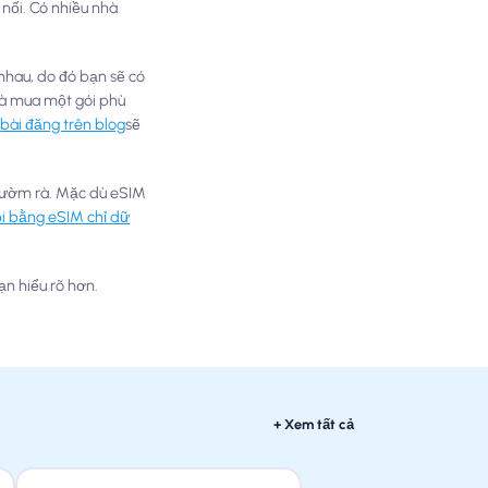
 nối. Có nhiều nhà
 nhau, do đó bạn sẽ có
 và mua một gói phù
g
bài đăng trên blog
sẽ
h rườm rà. Mặc dù eSIM
ọi bằng eSIM chỉ dữ
ạn hiểu rõ hơn.
+ Xem tất cả