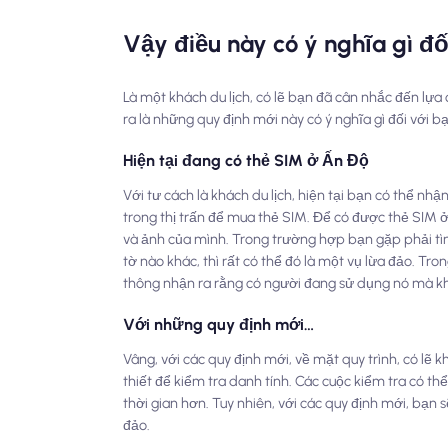
Vậy điều này có ý nghĩa gì đ
Là một khách du lịch, có lẽ bạn đã cân nhắc đến lự
ra là những quy định mới này có ý nghĩa gì đối với b
Hiện tại đang có thẻ SIM ở Ấn Độ
Với tư cách là khách du lịch, hiện tại bạn có thể nh
trong thị trấn để mua thẻ SIM. Để có được thẻ SIM ở
và ảnh của mình. Trong trường hợp bạn gặp phải tì
tờ nào khác, thì rất có thể đó là một vụ lừa đảo. Tr
thông nhận ra rằng có người đang sử dụng nó mà 
Với những quy định mới…
Vâng, với các quy định mới, về mặt quy trình, có lẽ 
thiết để kiểm tra danh tính. Các cuộc kiểm tra có t
thời gian hơn. Tuy nhiên, với các quy định mới, bạn
đảo.