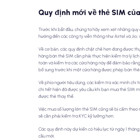
Quy định mới về thẻ SIM củ
Trước khi bắt đầu, chúng ta hãy xem xét những quy đ
hướng đến các công ty viễn thông như Airtel và Jio; 
Về cơ bản, các quy định chặt chẽ hơn đang được thự
hàng bán thẻ SIM cần phải thực hiện kiểm tra lý lịch
toán và kiểm tra các cửa hàng này để đảm bảo rằng h
bổ sung trước khi một cửa hàng được phép bán thẻ
Về phía người tiêu dùng, các kiểm tra xác minh chi 
chi tiết hiện đã được yêu cầu khi bạn mua thẻ SIM mới
được thẻ thay thế.
Việc mua số lượng lớn thẻ SIM cũng sẽ bị cấm theo 
sẽ cần phải kiểm tra KYC kỹ lưỡng hơn.
Các quy định này dự kiến có hiệu lực từ ngày 1 thá
cầu mới.