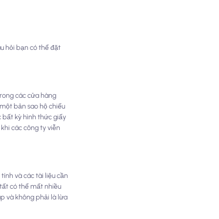
u hỏi bạn có thể đặt
 trong các cửa hàng
p một bản sao hộ chiếu
bất kỳ hình thức giấy
khi các công ty viễn
ính và các tài liệu cần
tất có thể mất nhiều
p và không phải là lừa