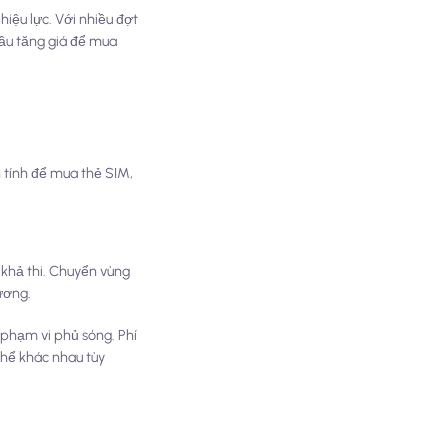
hiệu lực. Với nhiều đợt
đầu tăng giá để mua
 tính để mua thẻ SIM,
 khả thi. Chuyển vùng
ương.
 phạm vi phủ sóng. Phí
 thể khác nhau tùy