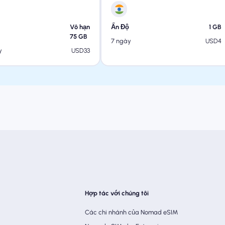
Vô hạn
Ấn Độ
1
GB
75
GB
USD
4
7 ngày
USD
33
y
Hợp tác với chúng tôi
Các chi nhánh của Nomad eSIM