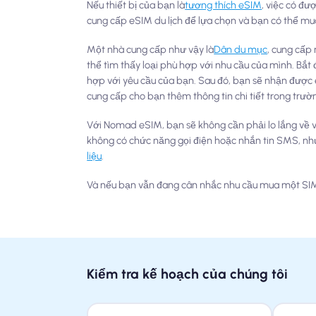
Nếu thiết bị của bạn là
tương thích eSIM
, việc có đư
cung cấp eSIM du lịch để lựa chọn và bạn có thể mua
Một nhà cung cấp như vậy là
Dân du mục
, cung cấp
thể tìm thấy loại phù hợp với nhu cầu của mình. Bắ
hợp với yêu cầu của bạn. Sau đó, bạn sẽ nhận được 
cung cấp cho bạn thêm thông tin chi tiết trong trư
Với Nomad eSIM, bạn sẽ không cần phải lo lắng về v
không có chức năng gọi điện hoặc nhắn tin SMS, nh
liệu
.
Và nếu bạn vẫn đang cân nhắc nhu cầu mua một SIM đ
Kiểm tra kế hoạch của chúng tôi