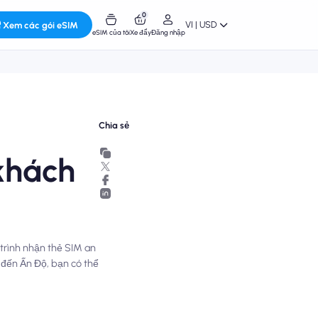
0
VI | USD
Xem các gói eSIM
eSIM của tôi
Xe đẩy
Đăng nhập
Chia sẻ
khách
trình nhận thẻ SIM an
 đến Ấn Độ, bạn có thể